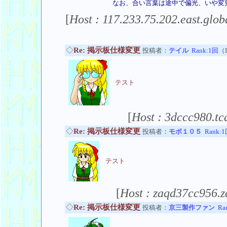
なお、合い言葉は途中で偏光、いや変
[
Host : 117.233.75.202.east.glob
◇
Re: 掲示板仕様変更
投稿者：
テイル
Rank:1回（
テスト
[
Host : 3dccc980.tca
◇
Re: 掲示板仕様変更
投稿者：
モボ１０５
Rank:
テスト
[
Host : zaqd37cc956.z
◇
Re: 掲示板仕様変更
投稿者：
京三製作ファン
Ra