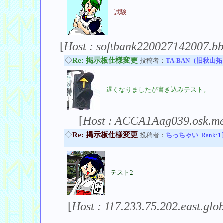
試験
[
Host : softbank220027142007.bb
◇
Re: 掲示板仕様変更
投稿者：
TA-BAN（旧秋山
遅くなりましたが書き込みテスト。
[
Host : ACCA1Aag039.osk.me
◇
Re: 掲示板仕様変更
投稿者：
ちっちゃい
Rank:
テスト2
[
Host : 117.233.75.202.east.glob