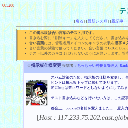
005288
テ
[
戻る
] [
最新レス順
] [
親記事一
この掲示板は合い言葉のテスト用です。
書き込む際に「削除キー」を入力してください。書き込み
合い言葉
には、管理者用アイコンのキャラの衣装を
漢字４
合い言葉の試験で使ってください。合い言葉は GOGO Board
テスト以外のカキコミは行わないようにお願いします。管
☆
掲示板仕様変更
投稿者：
ちっちゃい村長％管理人
Ran
スパム対策のため、掲示板の仕様を変更し、
ヒントは掲示板トップに載せてあります。
逆にhttpは禁止ワードとしないようにしてみ
テスト書き込みなどを行いたい方は、この記
都合上、cookieの名前を変えました…一度
[
Host : 117.233.75.202.east.glob