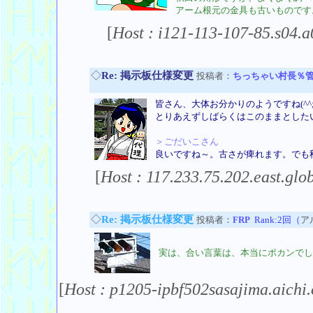
アーム根元の金具も古いものです
[
Host : i121-113-107-85.s04.a0
◇
Re: 掲示板仕様変更
投稿者：
ちっちゃい村長％
皆さん、大体お分かりのようですね(^^
とりあえずしばらくはこのままとした
＞ごだいこさん
良いですね～。古さが痺れます。でも
[
Host : 117.233.75.202.east.glob
◇
Re: 掲示板仕様変更
投稿者：
FRP
Rank:2回（
ア
実は、合い言葉は、本当にポカンでし
[
Host : p1205-ipbf502sasajima.aichi.