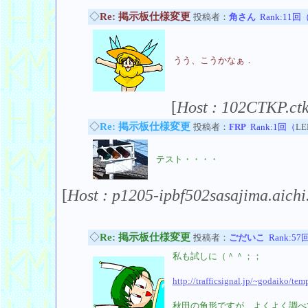
◇
Re: 掲示板仕様変更
投稿者：
角さん
Rank:11回
うう、こうかなぁ．
[
Host : 102CTKP.ctk
◇
Re: 掲示板仕様変更
投稿者：
FRP
Rank:1回（
LE
テスト・・・・
[
Host : p1205-ipbf502sasajima.aichi
◇
Re: 掲示板仕様変更
投稿者：
ごだいこ
Rank:57
私も試しに（＾＾；；
http://trafficsignal.jp/~godaiko/te
秋田の角形ですが、よくよく調べ