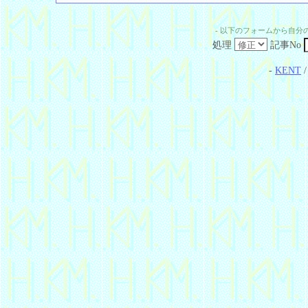
- 以下のフォームから自分
処理
記事No
-
KENT
/