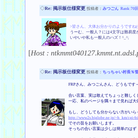
◇
Re: 掲示板仕様変更
投稿者：
みつごん
Rank:70
>皆さん、大体お分かりのようですね(^
うーむ、一般人？には4文字は難易度が高
いやいや私も一般人のハズ！^_^;
[
Host : ntkmmt040127.kmmt.nt.adsl.
◇
Re: 掲示板仕様変更
投稿者：
ちっちゃい村長％
FRPさん、みつごんさん、どうもです
合い言葉、実は敢えてちょっと難しくし
一応、私のページを隅々まで見れば大
もし、どうしても分からない方がいら
http://www2s.biglobe.ne.jp/~h_km/cgi-b
でその旨をお願いします。
そっちの合い言葉は少しは簡単のはず