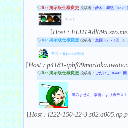
◇
Re: 掲示板仕様変更
投稿者：
鈴木 泰弘
Rank:
テスト
[
Host : FLH1Adl095.szo.mes
◇
Re: 掲示板仕様変更
投稿者：
文顔
Rank:1回（
LE
テスト＆cookie記憶
[
Host : p4181-ipbf09morioka.iwate.o
◇
Re: 掲示板仕様変更
投稿者：
ごだいこ
Rank:1
済みません、事情により再テスト
[
Host : i222-150-22-3.s02.a005.ap.pl