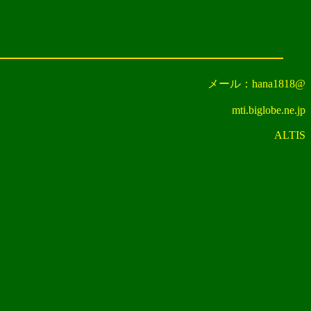
メール：hana1818@
mti.biglobe.ne.jp
ALTIS