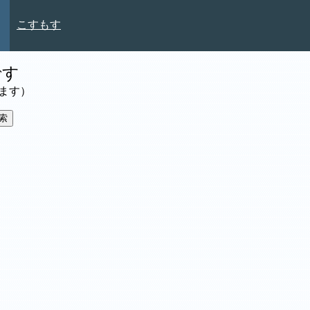
こすもす
です
ます）