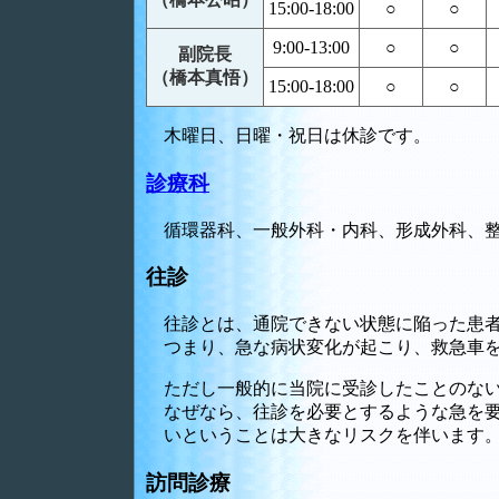
15:00-18:00
○
○
9:00-13:00
○
○
副院長
（橋本真悟）
15:00-18:00
○
○
木曜日、日曜・祝日は休診です。
診療科
循環器科、一般外科・内科、形成外科、
往診
往診とは、通院できない状態に陥った患
つまり、急な病状変化が起こり、救急車
ただし一般的に当院に受診したことのな
なぜなら、往診を必要とするような急を
いということは大きなリスクを伴います
訪問診療