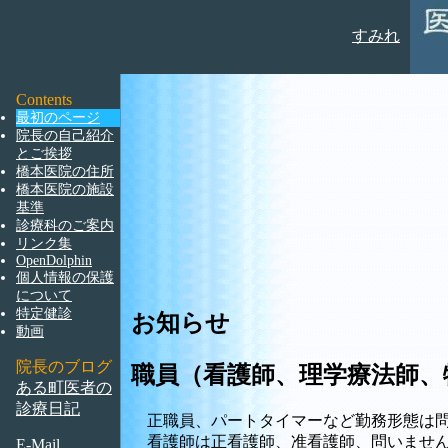
すみれ
Contents
最初のページ
院長の自己紹介
とご挨拶
橋本医院の住所
橋本医院の施設
基準
診療科のご案内
リンク集
OpenDolphin
個人情報の保護
について
特定健診
お知らせ
動画
院長のブログ
職員（看護師、理学療法師、
ある町医者の
診療日記
正職員、パートタイマーなど勤務形態は
看護師は正看護師、准看護師、問いませ
E-Mail