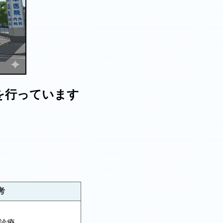
を行っています
考
問診療