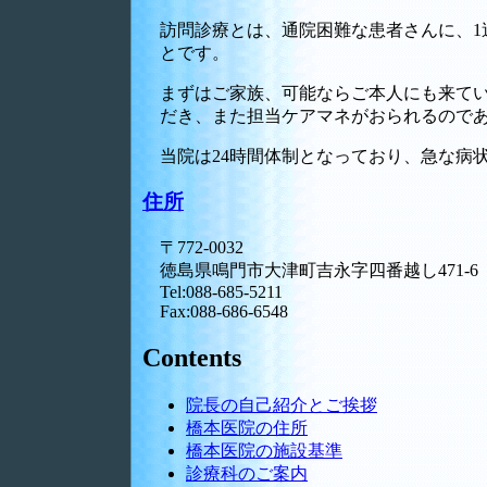
訪問診療とは、通院困難な患者さんに、1
とです。
まずはご家族、可能ならご本人にも来て
だき、また担当ケアマネがおられるので
当院は24時間体制となっており、急な病
住所
〒772-0032
徳島県鳴門市大津町吉永字四番越し471-6
Tel:088-685-5211
Fax:088-686-6548
Contents
院長の自己紹介とご挨拶
橋本医院の住所
橋本医院の施設基準
診療科のご案内