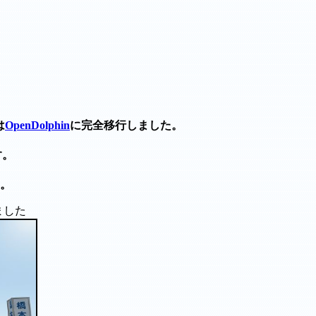
は
OpenDolphin
に完全移行しました。
す。
す。
ました