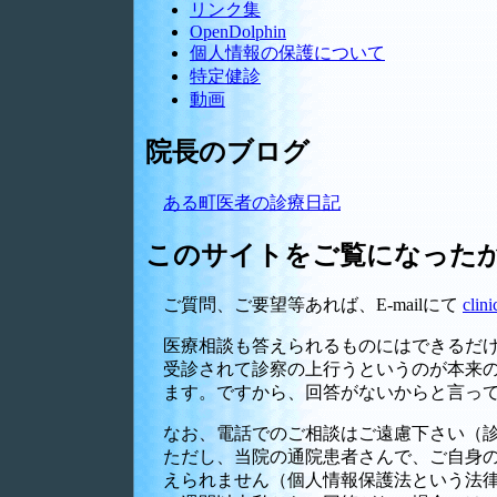
リンク集
OpenDolphin
個人情報の保護について
特定健診
動画
院長のブログ
ある町医者の診療日記
このサイトをご覧になった
ご質問、ご要望等あれば、E-mailにて
clin
医療相談も答えられるものにはできるだけ
受診されて診察の上行うというのが本来の
ます。ですから、回答がないからと言っ
なお、電話でのご相談はご遠慮下さい（
ただし、当院の通院患者さんで、ご自身の
えられません（個人情報保護法という法