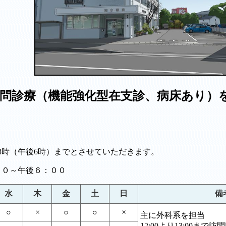
問診療（機能強化型在支診、病床あり）
18時（午後6時）までとさせていただきます。
００～午後６：００
水
木
金
土
日
備
○
×
○
○
×
主に外科系を担当
12:00より13:00まで訪