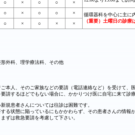
○
×
○
○
×
○
×
○
○
×
循環器科を中心に主に
（重要）土曜日の診療は
○
×
○
×
×
整形外科、理学療法科、その他
者ご本人、そのご家族などの要請（電話連絡など）を受けて、
を要請するほどでもない場合に、かかりつけ医に自宅に来て診
い新規患者さんについては往診は困難です。
要する状態に陥っているにもかかわらず、その患者さんの情報
。まずは救急要請を考慮して下さい。