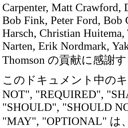
Carpenter, Matt Crawford, 
Bob Fink, Peter Ford, Bob 
Harsch, Christian Huitema,
Narten, Erik Nordmark, Yak
Thomson の貢献に感謝
このドキュメント中のキーワー
NOT", "REQUIRED", "SH
"SHOULD", "SHOULD N
"MAY", "OPTIONAL" は