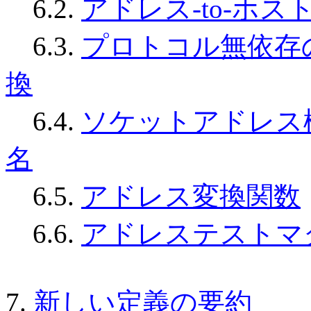
6.2.
アドレス-to-ホス
6.3.
プロトコル無依存
換
6.4.
ソケットアドレス構
名
6.5.
アドレス変換関数
6.6.
アドレステストマ
7.
新しい定義の要約