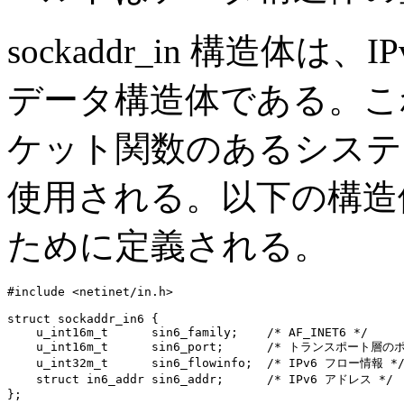
sockaddr_in 構造体
データ構造体である。こ
ケット関数のあるシステ
使用される。以下の構造体
ために定義される。
#include <netinet/in.h>

struct sockaddr_in6 {

    u_int16m_t      sin6_family;    /* AF_INET6 */

    u_int16m_t      sin6_port;      /* トランスポート層のポ
    u_int32m_t      sin6_flowinfo;  /* IPv6 フロー情報 */
    struct in6_addr sin6_addr;      /* IPv6 アドレス */
