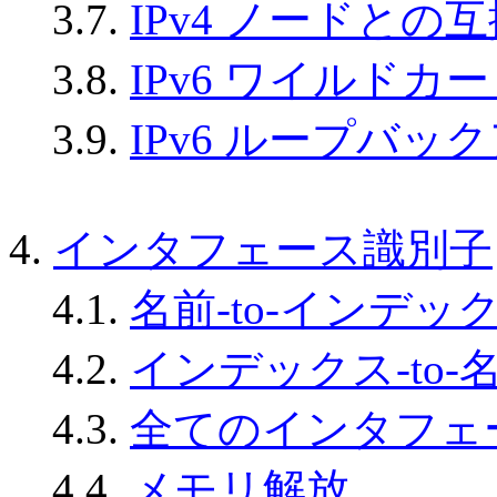
3.7.
IPv4 ノードとの
3.8.
IPv6 ワイルドカ
3.9.
IPv6 ループバッ
4.
インタフェース識別子
4.1.
名前-to-インデッ
4.2.
インデックス-to-
4.3.
全てのインタフェ
4.4.
メモリ解放