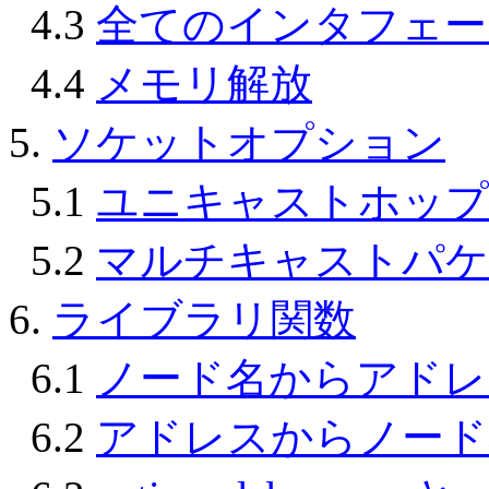
4.3
全てのインタフェー
4.4
メモリ解放
5.
ソケットオプション
5.1
ユニキャストホップ
5.2
マルチキャストパケ
6.
ライブラリ関数
6.1
ノード名からアドレ
6.2
アドレスからノード