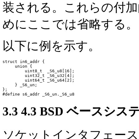
装される。これらの付加
めにここでは省略する。
以下に例を示す。
struct in6_addr {

     union {

         uint8_t  _S6_u8[16];

         uint32_t _S6_u32[4];

         uint64_t _S6_u64[2];

     } _S6_un;

};

3.3 4.3 BSD ベー
ソケットインタフェース