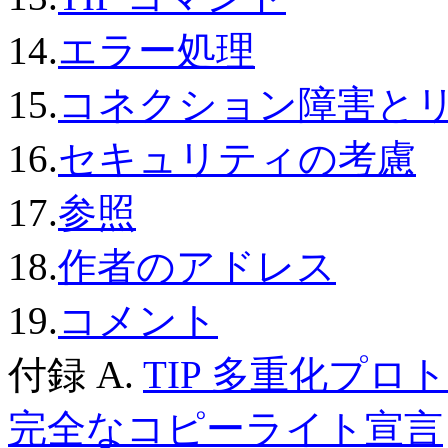
14.
エラー処理
15.
コネクション障害と
16.
セキュリティの考慮
17.
参照
18.
作者のアドレス
19.
コメント
付録 A.
TIP 多重化プロ
完全なコピーライト宣言