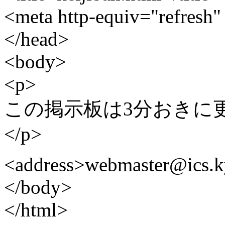
<meta http-equiv="refresh"
</head>
<body>
<p>
この掲示板は3分おきに
</p>
<address>webmaster@ics.ky
</body>
</html>