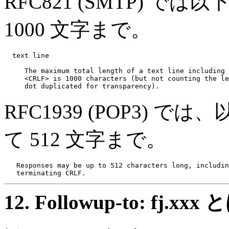
RFC821 (SMTP) で
1000 文字まで。
  text line

     The maximum total length of a text line including 
     <CRLF> is 1000 characters (but not counting the le
RFC1939 (POP3) 
て 512 文字まで。
   Responses may be up to 512 characters long, includin
12.
Followup-to: fj