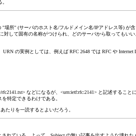
る。
合、特定の "場所" (サーバのホスト名/フルドメイン名/IPアドレス等) が含まれ
ものに対して固有の名称がつけられ、どのサーバから取ってもいいようにする
 の実例としては、例えば RFC 2648 では RFC や Internet
org/rfc/rfc2141.txt> などになるが、<urn:ietf:rfc:2
うリソースを特定できるわけである。
ssing> あたりを一読するとよいだろう。
ッダは必須とされている。よって、Subject の無い記事を出すような壊