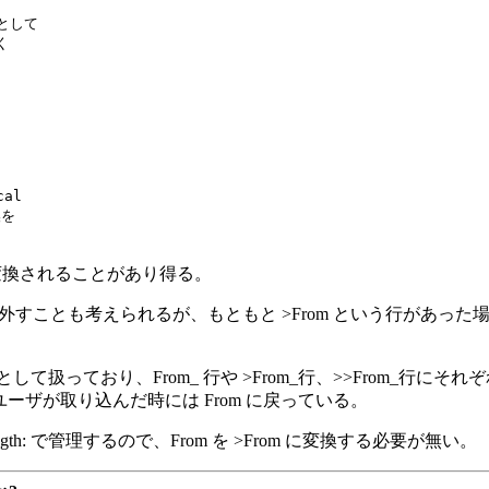
として



l

を

om に変換されることがあり得る。
 を外すことも考えられるが、もともと >From という行があ
 形式として扱っており、From_ 行や >From_行、>>From_
、ユーザが取り込んだ時には From に戻っている。
tent-Length: で管理するので、From を >From に変換する必要が無い。