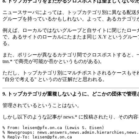
8.
トップカテゴリをまたがるクロスポストは望ましくないの
ニュースサーバによっては、トップカテゴリ別に異なる配送
グループを持っているかもしれない。よって、あるカテゴリ
例えば、ローカルではないグループと自サイトに閉じたローカル
で、あるサイトのローカルにたまたま同じ X.Y というグル
る。
また、ポリシーが異なるカテゴリ間でクロスポストすると、一方の
tnn.* で商売が可能か否かというものがある)。
ただし、トップカテゴリ別にマルチポストされるケースもそ
"自分で考える" というのが正解だと思われる。
9.
トップカテゴリが重複しないように、どこかの団体で管理
管理されているということはない。
しかし以下のような記事が news.* に投稿されたり、その内容を 
% From: leisen@pfx.on.ca (Lewis S. Eisen)

% Newsgroups: news.answers,news.admin.hierarchies,news.
% Reply-To: leisen@pfx.on.ca
