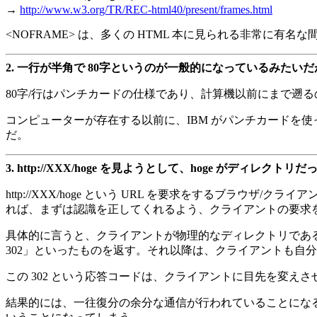
→
http://www.w3.org/TR/REC-html40/present/frames.html
<NOFRAME> は、多くの HTML 本に見られる非常に有名
2.
一行が半角で 80字というのが一般的になっているみたいだ
80字/行はパンチカードの仕様であり、計算機以前にまで遡
コンピューターが存在する以前に、IBM がパンチカードを使
だ。
3.
http://XXX/hoge を見ようとして、hoge がディレクトリ
http://XXX/hoge という URL を要求をするブ
れば、まずは認識を正してくれるよう、クライアントの要求
具体的に言うと、クライアントが物理的なディレクトリである /
302」といったものを返す。それ以降は、クライアントも自分の
この 302 という応答コードは、クライアントに目先を変
結果的には、一往復分の余分な通信が行われていることになる。