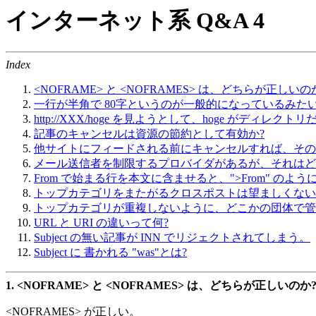
インターネット系 Q&A 4
Index
<NOFRAME> と <NOFRAMES> は、どちらが正しいの
一行が半角で 80字というのが一般的になっているみた
http://XXX/hoge を見ようとして、hoge がディレク
記事のキャンセルは資源の節約として有効か?
他サイトにフィードされる前にキャンセルすれば、その
メール送信者を制限するプロバイダがあるが、それはど
From で始まる行を本文に含ませると、">From" のよう
トップカテゴリをまたがるクロスポストは望ましくない
トップカテゴリが重複しないように、どこかの団体で管
URL と URI の違いって何?
Subject の無い記事が INN でリジェクトされてしまう。
Subject に 書かれる "was"とは?
1.
<NOFRAME> と <NOFRAMES> は、どちらが正しいのか
<NOFRAMES> が正しい。