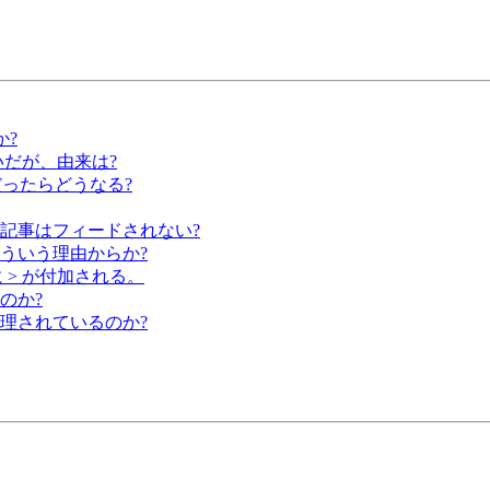
か?
いだが、由来は?
トリだったらどうなる?
記事はフィードされない?
ういう理由からか?
に > が付加される。
のか?
理されているのか?
?