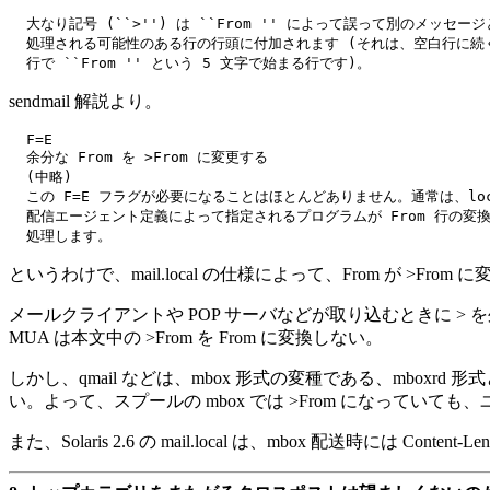
  大なり記号 (``>'') は ``From '' によって誤って別のメッセージ
  処理される可能性のある行の行頭に付加されます (それは、空白行に続く
sendmail 解説より。
  F=E

  余分な From を >From に変更する

  (中略)

  この F=E フラグが必要になることはほとんどありません。通常は、loca
  配信エージェント定義によって指定されるプログラムが From 行の変換
というわけで、mail.local の仕様によって、From が >Fr
メールクライアントや POP サーバなどが取り込むときに >
MUA は本文中の >From を From に変換しない。
しかし、qmail などは、mbox 形式の変種である、mboxrd
い。よって、スプールの mbox では >From になっていても
また、Solaris 2.6 の mail.local は、mbox 配送時には Con