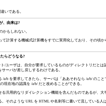
な間違いである。
が、由来は?
るのかもしれない。
って計算する機械式計算機をすでに実用化しており、その頃から
だったらどうなる?
ラウザ/クライアント/ユーザは、自分が要求しているものがディレクト
をサーバが差し戻しするわけである。
a/b を要求してきたら、サーバは「ああそれなら /a/b/ 
現在地の認識を /a/b/ だと改めることができる。
えさせる汎用的なリダイレクション機能を含んだものであるが、
そのような URL を HTML や名刺等に書いて流してい