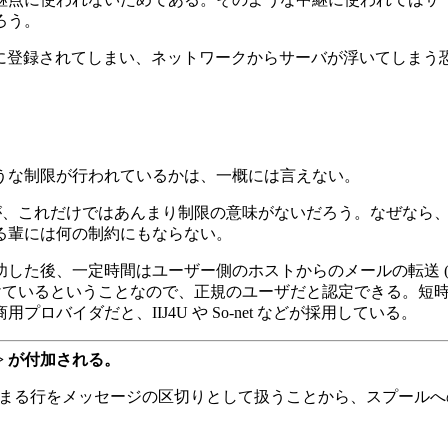
ろう。
 に登録されてしまい、ネットワークからサーバが浮いてしま
うな制限が行われているかは、一概には言えない。
が、これだけではあんまり制限の意味がないだろう。なぜなら、その 
る輩には何の制約にもならない。
た後、一定時間はユーザー側のホストからのメールの転送 (SMTP) を
を受けているということなので、正規のユーザだと認定できる。短時
バイダだと、IIJ4U や So-net などが採用している。
 > が付加される。
まる行をメッセージの区切りとして扱うことから、スプールへの配送時に F