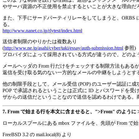
やサーバ資源の不正使用を禁止するといことが大きな理由だ
また、下手にサードパーティリレーをしてしまうと、ORBS
る。
http://www.nanet.co.jp/rlytest/index.html
送信者制限のやりかたは複数あり
(
http://www.ne.jp/asahi/cyber/taki/essay/auth-submission.html
参照)
プロバイダによって採用されている方式が違うので、どのよ
メールヘッダの From 行だけをチェックする制限方法もある
返信を受け取る気のない一方的なメールの中継をしようとす
他の制限手段として、メール受信 (POP) のユーザー認証に成功し
POP で承認されるということは正式に ID とパスワード
ザからの送信だということなので送信を認めるわけである。商用プロ
7.
From で始まる行を本文に含ませると、">From" のように
ローカルスプールにある mbox ファイルを、先頭が From で始
FreeBSD 3.2 の mail.local(8) より