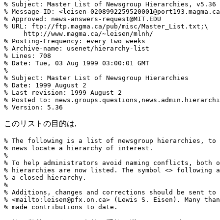
% Subject: Master List of Newsgroup Hierarchies, v5.36

% Message-ID: <leisen-0208992259520001@port193.magma.ca
% Approved: news-answers-request@MIT.EDU

% URL: ftp://ftp.magma.ca/pub/misc/Master_List.txt;\

     http://www.magma.ca/~leisen/mlnh/

% Posting-Frequency: every two weeks

% Archive-name: usenet/hierarchy-list

% Lines: 708

% Date: Tue, 03 Aug 1999 03:00:01 GMT

% 

% Subject: Master List of Newsgroup Hierarchies 

% Date: 1999 August 2

% Last revision: 1999 August 2

% Posted to: news.groups.questions,news.admin.hierarchi
このリストの目的は,
% The following is a list of newsgroup hierarchies, to 
% news locate a hierarchy of interest. 

% 

% To help administrators avoid naming conflicts, both o
% hierarchies are now listed. The symbol <> following a
% a closed hierarchy.

% 

% Additions, changes and corrections should be sent to

% <mailto:leisen@pfx.on.ca> (Lewis S. Eisen). Many than