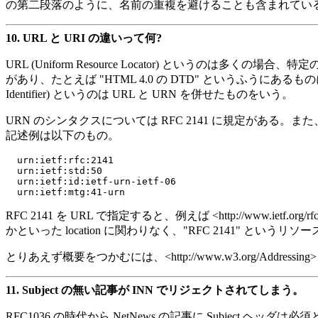
の第二段落のように、名前の重複を避けることも含まれてい
10.
URL と URI の違いって何?
URL (Uniform Resource Locator) というのは多くの場
があり、たとえば "HTML 4.0 の DTD" というふうにある
Identifier) というのは URL と URN を併せたものをいう。
URN のシンタクスについては RFC 2141 に規定がある。また、URN
記述例は以下のもの。
  urn:ietf:rfc:2141

  urn:ietf:std:50

  urn:ietf:id:ietf-urn-ietf-06

RFC 2141 を URL で指定すると、例えば <http://www.ietf.
かといった location に関わりなく、"RFC 2141" とい
とりあえず概要をつかむには、<http://www.w3.org/Addre
11.
Subject の無い記事が INN でリジェクトされてしまう。
RFC1036 の時代から NetNews の記事に Subject ヘ