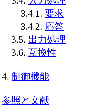
3.4.
入力処理
3.4.1.
要求
3.4.2.
応答
3.5.
出力処理
3.6.
互換性
4.
制御機能
参照と文献