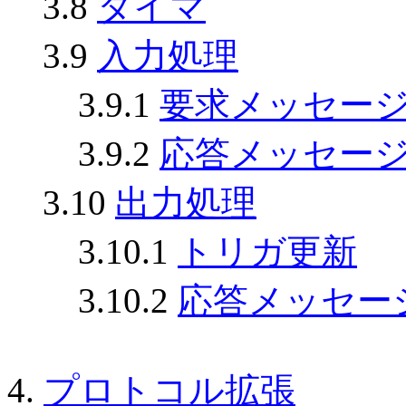
3.8
タイマ
3.9
入力処理
3.9.1
要求メッセー
3.9.2
応答メッセー
3.10
出力処理
3.10.1
トリガ更新
3.10.2
応答メッセー
4.
プロトコル拡張