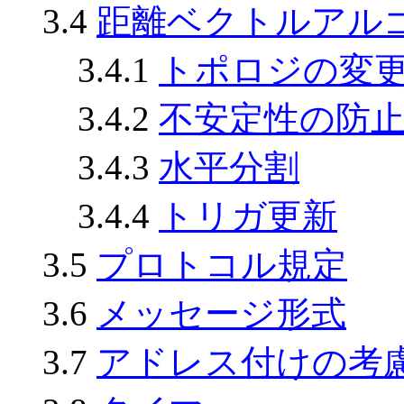
3.4
距離ベクトルアル
3.4.1
トポロジの変
3.4.2
不安定性の防
3.4.3
水平分割
3.4.4
トリガ更新
3.5
プロトコル規定
3.6
メッセージ形式
3.7
アドレス付けの考