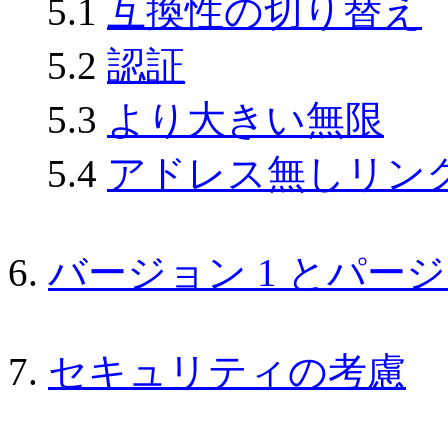
5.1
互換性の切り替え
5.2
認証
5.3
より大きい無限
5.4
アドレス無しリン
6.
バージョン 1 とパージ
7.
セキュリティの考慮