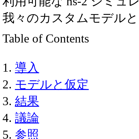
利用可能な ns-2 シ
我々のカスタムモデルと
Table of Contents
1.
導入
2.
モデルと仮定
3.
結果
4.
議論
5.
参照