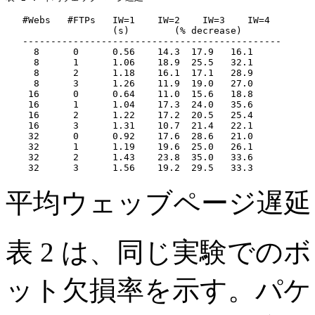
   #Webs   #FTPs   IW=1    IW=2    IW=3    IW=4

                   (s)        (% decrease)

   ----------------------------------------------

     8      0      0.56    14.3  17.9   16.1

     8      1      1.06    18.9  25.5   32.1

     8      2      1.18    16.1  17.1   28.9

     8      3      1.26    11.9  19.0   27.0

    16      0      0.64    11.0  15.6   18.8

    16      1      1.04    17.3  24.0   35.6

    16      2      1.22    17.2  20.5   25.4

    16      3      1.31    10.7  21.4   22.1

    32      0      0.92    17.6  28.6   21.0

    32      1      1.19    19.6  25.0   26.1

    32      2      1.43    23.8  35.0   33.6

平均ウェッブページ遅
表 2 は、同じ実験での
ット欠損率を示す。パケッ