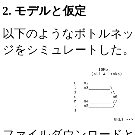
2. モデルと仮定
以下のようなボトルネッ
ジをシミュレートした。
     10Mb,          
     (all 4 links)     
C   n2_________          
l   n3_________\         
i              \\        
e               n0 ------
n   n4__________//       
t   n5__________/        
s                        
ファイルダウンロードと