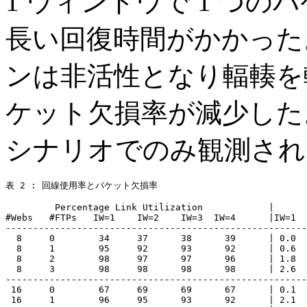
1 ウィンドウで 1 つ
長い回復時間がかかった
ンは非活性となり輻輳を
ケット欠損率が減少した
シナリオでのみ観測され
表 2 : 回線使用率とパケット欠損率

         Percentage Link Utilization            |      
#Webs   #FTPs   IW=1    IW=2    IW=3  IW=4      |IW=1  
-------------------------------------------------------
  8     0        34     37      38      39      | 0.0  
  8     1        95     92      93      92      | 0.6  
  8     2        98     97      97      96      | 1.8  
  8     3        98     98      98      98      | 2.6  
-------------------------------------------------------
 16     0        67     69      69      67      | 0.1  
 16     1        96     95      93      92      | 2.1  