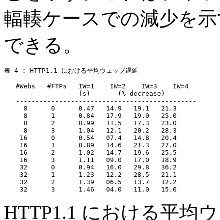
輻輳ケースでの減少を示す
できる。
表 4 : HTTP1.1 における平均ウェッブ遅延

   #Webs   #FTPs   IW=1    IW=2    IW=3    IW=4

                   (s)       (% decrease)

   ----------------------------------------------

     8      0      0.47   14.9   19.1   21.3

     8      1      0.84   17.9   19.0   25.0

     8      2      0.99   11.5   17.3   23.0

     8      3      1.04   12.1   20.2   28.3

    16      0      0.54   07.4   14.8   20.4

    16      1      0.89   14.6   21.3   27.0

    16      2      1.02   14.7   19.6   25.5

    16      3      1.11   09.0   17.0   18.9

    32      0      0.94   16.0   29.8   36.2

    32      1      1.23   12.2   28.5   21.1

    32      2      1.39   06.5   13.7   12.2

HTTP1.1 における平