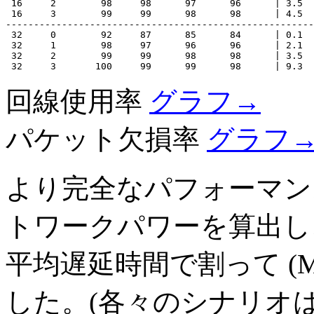
 16     2        98     98      97      96      | 3.5  
 16     3        99     99      98      98      | 4.5  
-------------------------------------------------------
 32     0        92     87      85      84      | 0.1  
 32     1        98     97      96      96      | 2.1  
 32     2        99     99      98      98      | 3.5  
回線使用率
グラフ→
パケット欠損率
グラフ
より完全なパフォーマン
トワークパワーを算出し
平均遅延時間で割って (Mby
した。(各々のシナリオ