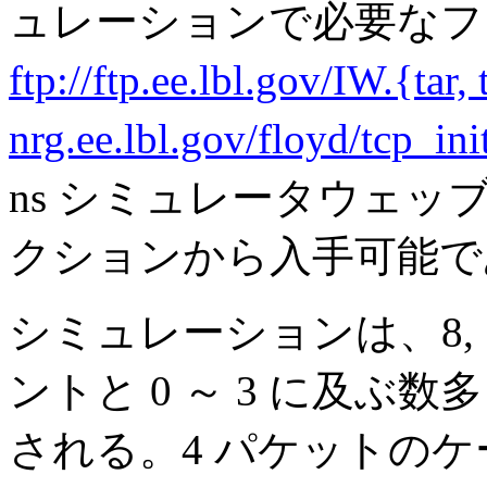
ュレーションで必要なフ
ftp://ftp.ee.lbl.gov/IW.{tar, 
nrg.ee.lbl.gov/floyd/tcp_in
ns シミュレータウェ
クションから入手可能で
シミュレーションは、8, 
ントと 0 ～ 3 に及ぶ数
される。4 パケットの