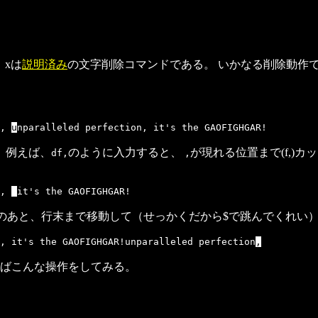
 xは
説明済み
の文字削除コマンドである。 いかなる削除動作
h,
u
nparalleled perfection, it's the GAOFIGHGAR!
、例えば、
のように入力すると、
が現れる位置まで(f,)
df,
,
h,
it's the GAOFIGHGAR!
のあと、行末まで移動して（せっかくだから$で跳んでくれい）
, it's the GAOFIGHGAR!unparalleled perfection
,
ばこんな操作をしてみる。