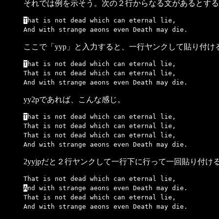
それでは例を示そう。次の２行からなる文があるとする
T
hat is not dead which can eternal lie,
And with strange aeons even Death may die.
ここで「yyp」と入力すると、一行ヤンクして貼り付け
T
hat is not dead which can eternal lie,
That is not dead which can eternal lie,
And with strange aeons even Death may die.
yy2pであれば、こんな感じ。
T
hat is not dead which can eternal lie,
That is not dead which can eternal lie,
That is not dead which can eternal lie,
And with strange aeons even Death may die.
2yyjpだと２行ヤンクして一行下に行って一回貼り付け
That is not dead which can eternal lie,
A
nd with strange aeons even Death may die.
That is not dead which can eternal lie,
And with strange aeons even Death may die.