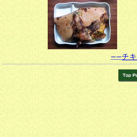
チキ
ーー