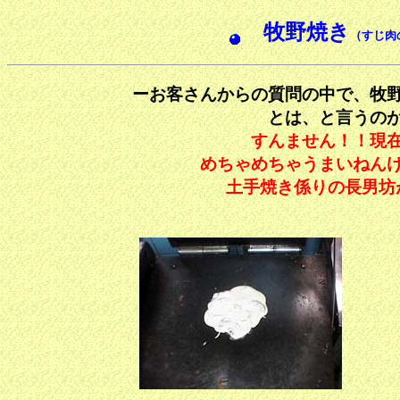
牧野焼き
（すじ肉
ーお客さんからの質問の中で、牧
とは、と言うの
す
んません！！現
めちゃめちゃうまいねん
土手焼き係りの長男坊