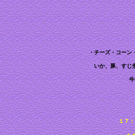
・チーズ・コーン
いか、豚、すじ
牛
１７：