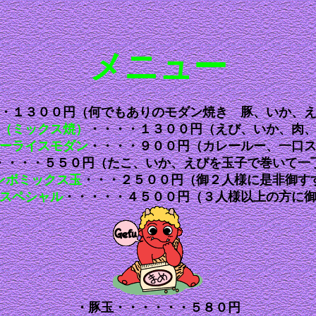
メニュー
・１３００円（何でもありのモダン焼き 豚、いか、
（ミックス焼）
・・・・１３００円（えび、いか、肉
ーライスモダン
・・・・９００円（カレールー、一口
・・・・５５０円（たこ、いか、えびを玉子で巻いて一
ンボミックス玉
・・・２５００円（御２人様に是非御す
スペシャル
・・・・・４５００円（３人様以上の方に
・豚玉・・・・・・５８０円