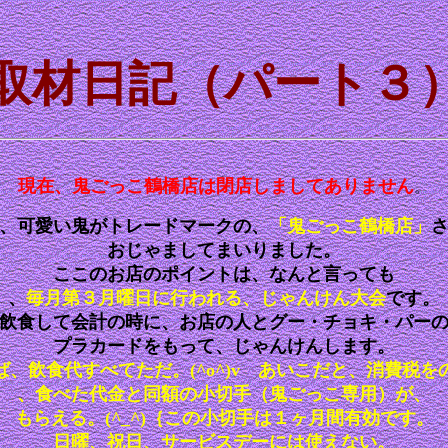
取材日記（パート３
現在、鬼ごっこ鶴橋店は閉店しましてありません
。
、可愛い鬼がトレードマークの、
「鬼ごっこ鶴橋店」
おじゃましてまいりました。
ここのお店のポイントは、なんと言っても
、
毎月第３月曜日に行われる、じゃんけん大会
です。
飲食して会計の時に、お店の人とグー・チョキ・パー
プラカードをもって、じゃんけんします。
ば、
飲食代すべてただ。(^o^)v
あいこだと、消費税を
、食べた代金と同額の小切手（鬼ごっこ専用）が、
もらえる。(^_^)｛この小切手は１ヶ月間有効です。
日曜、祝日、サービスデーには使えない。