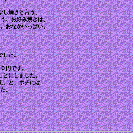
なし焼きと言う、
いう、お好み焼きは、
よ。おなかいっぱい。
でした。
００円です。
ことにしました。
え」と、ポチには
した。
。
。
よ！！