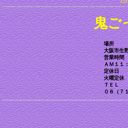
た
鬼ご
場所
大阪市生
営業時間
ＡＭ１１
定休日
火曜定休
ＴＥＬ
０６（７