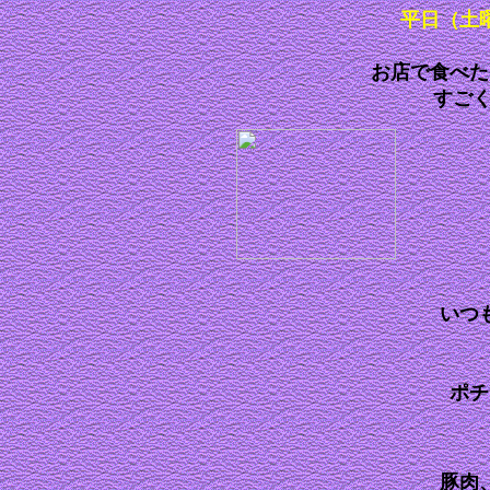
平日（土
お店で食べた
すご
いつ
ポチ
豚肉