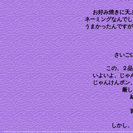
お好み焼きに天
ネーミングなんでし
うまかったんですが
さいご
この、２品
いよいよ、じゃ
じゃんけんポン
厳し
しか