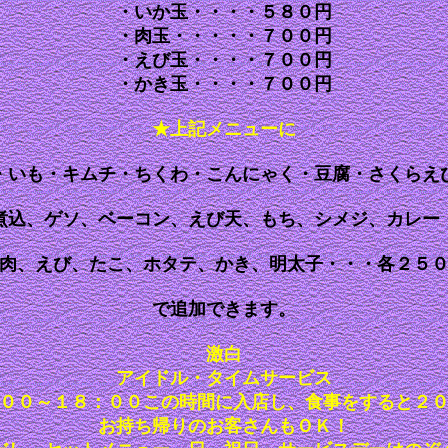
・いか玉・・・・５８０円
・肉玉・・・・・７００円
・えび玉・・・・７００円
・かき玉・・・・７００円
★上記メニューに
・いも・キムチ・ちくわ・こんにゃく・豆腐・さくらえ
煮込、ゲソ、ベーコン、えび天、もち、シメジ、カレー
肉、えび、たこ、ホタテ、かき、明太子・・・各２５
で追加できます。
激白
アイドル・タイムサービス
００～１８：００この時間に入店し、食事をすると２
お持ち帰りのお客さんもＯＫ！