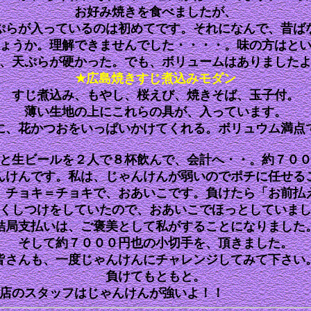
お好み焼きを食べましたが、
ぷらが入っているのは初めてです。それになんで、昔ば
ょうか。理解できませんでした・・・・。味の方はと
、天ぷらが硬かった。でも、ボリュームはありました
★広島焼きすじ煮込みモダン
すじ煮込み、もやし、桜えび、焼きそば、玉子付。
薄い生地の上にこれらの具が、入っています。
に、花かつおをいっぱいかけてくれる。ボリュウム満点
と生ビールを２人で８杯飲んで、会計へ・・。約７０
んけんです。私は、じゃんけんが弱いのでポチに任せる
、チョキ＝チョキで、おあいこです。負けたら「お前払
くしつけをしていたので、おあいこでほっとしていま
結局支払いは、ご褒美として私がすることになりました
そして約７０００円也の小切手を、頂きました。
皆さんも、一度じゃんけんにチャレンジしてみて下さい
負けてもともと。
し、店のスタッフはじゃんけんが強い