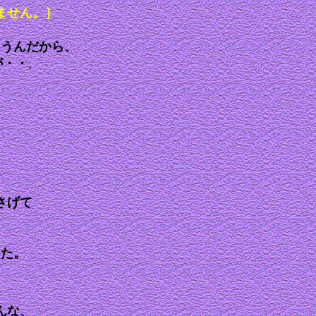
ません。｝
ゃうんだから、
が・・
。
さげて
した。
んな、