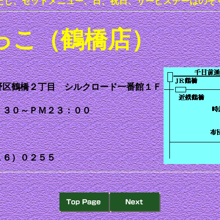
だし、セットメニュー、日、祝日、サービスデーはのぞ
っこ（鶴橋店）
野区鶴橋２丁目 シルクロード一番館１Ｆ
：３０～ＰＭ２３：００
１６）０２５５