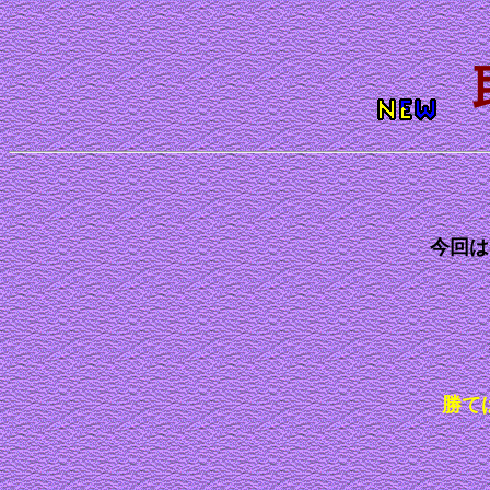
今
回は
勝て