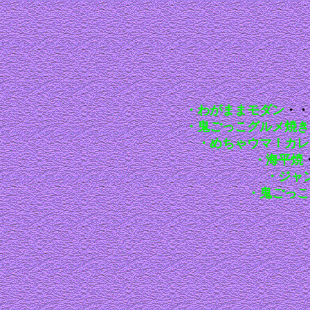
・わがままモダン
・・
・鬼ごっこグルメ焼き
・めちゃウマ！カレ
・海平焼
・ジャ
・鬼ごっこ