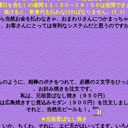
曜日を含む）の昼間１１：３０～１４：００は使用でき
負けると、飲食代を払わなければなりません。(T_T)
ら当然お金を払わなきゃ、おまわりさんにつかまっち
く、お客さんにとっては有利なシステムだと思うのです
ものように、相棒のポチをつれて、必勝の２文字をひっ
、お好み焼きを注文です。
私は、元祖昔ばなし焼き（９５０円）
は広島焼きすじ煮込みモダン（９００円）を注文しま
それと、当然生ビールも！。
★元祖昔ばなし焼き
、いか、ちくわ、それに、エビ天がはいってます。いろ