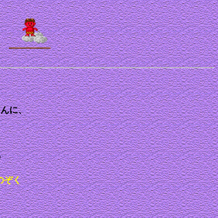
）
さんに、
の
のぞく