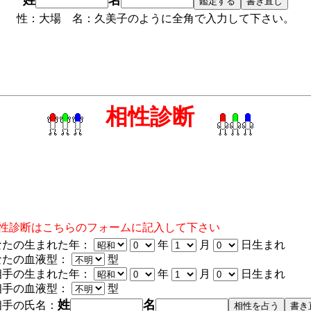
性：大場 名：久美子のように全角で入力して下さい。
相性診断
相性診断はこちらのフォームに記入して下さい
なたの生まれた年：
年
月
日生まれ
なたの血液型：
型
相手の生まれた年：
年
月
日生まれ
相手の血液型：
型
姓
名
相手の氏名：