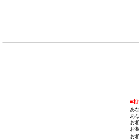
■
あ
あ
お
お
お