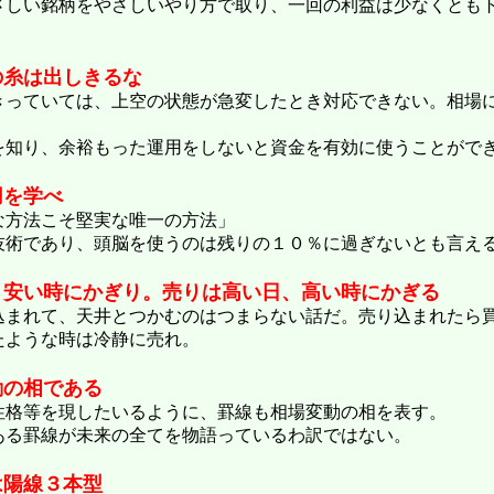
さしい銘柄をやさしいやり方で取り、一回の利益は少なくとも
の糸は出しきるな
きっていては、上空の状態が急変したとき対応できない。相場
を知り、余裕もった運用をしないと資金を有効に使うことがで
用を学べ
な方法こそ堅実な唯一の方法」
技術であり、頭脳を使うのは残りの１０％に過ぎないとも言え
、安い時にかぎり。売りは高い日、高い時にかぎる
込まれて、天井とつかむのはつまらない話だ。売り込まれたら
たような時は冷静に売れ。
動の相である
性格等を現したいるように、罫線も相場変動の相を表す。
ある罫線が未来の全てを物語っているわ訳ではない。
は陽線３本型