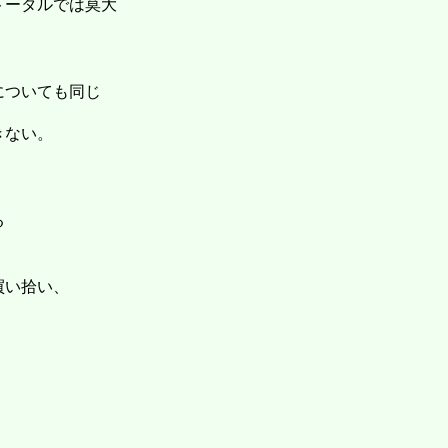
トータルでは莫大
についても同じ
きない。
る
買い拾い、