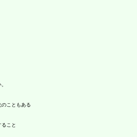
い。
先のこともある
すること