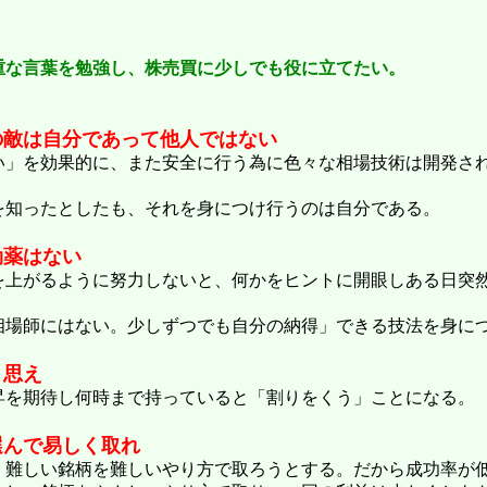
重な言葉を勉強し、株売買に少しでも役に立てたい。
の敵は自分であって他人ではない
い」を効果的に、また安全に行う為に色々な相場技術は開発さ
を知ったとしたも、それを身につけ行うのは自分である。
効薬はない
を上がるように努力しないと、何かをヒントに開眼しある日突
相場師にはない。少しずつでも自分の納得」できる技法を身に
と思え
昇を期待し何時まで持っていると「割りをくう」ことになる。
選んで易しく取れ
、難しい銘柄を難しいやり方で取ろうとする。だから成功率が