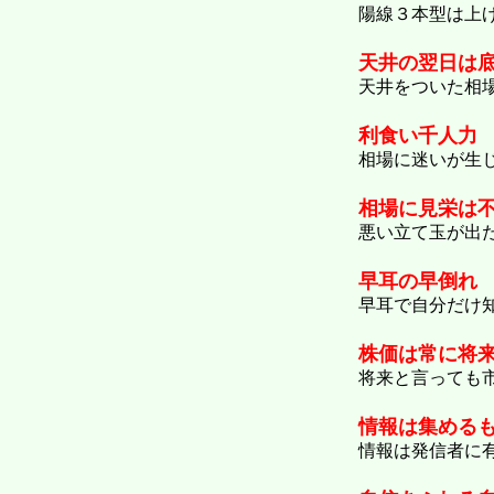
陽線３本型は上
天井の翌日は
天井をついた相
利食い千人力
相場に迷いが生
相場に見栄は
悪い立て玉が出
早耳の早倒れ
早耳で自分だけ
株価は常に将
将来と言っても
情報は集める
情報は発信者に