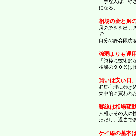
上手な人は、や
になる。
相場の金と凧
凧の糸をを出し
で、
自分の許容限度
強弱よりも運
「純粋に技術的
相場の９０％は
買いは安い日
群集心理に巻き
集中的に買われ
罫線は相場変
人相がその人の
ただし、過去で
ケイ線の基本