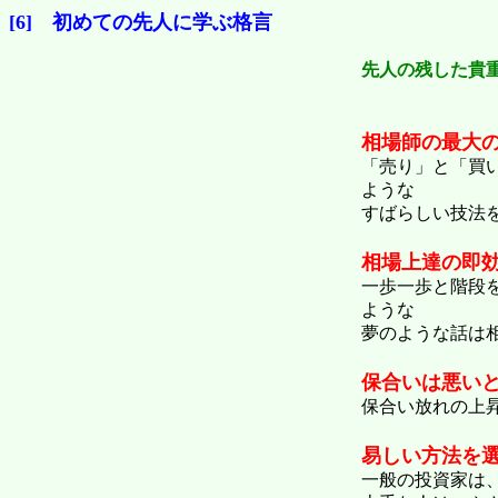
[6] 初めての先人に学ぶ格言
先人の残した貴
相場師の最大
「売り」と「買
ような
すばらしい技法
相場上達の即
一歩一歩と階段
ような
夢のような話は
保合いは悪い
保合い放れの上
易しい方法を
一般の投資家は