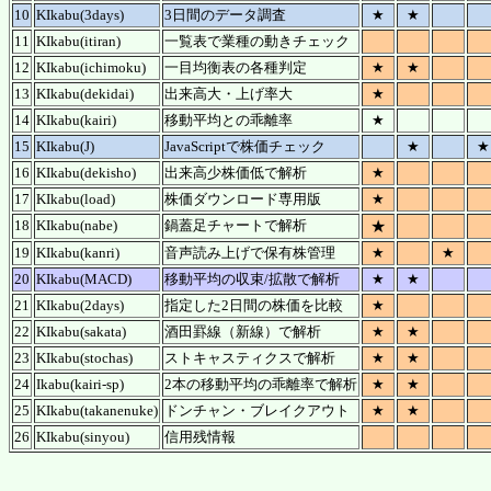
10
KIkabu(3days)
3日間のデータ調査
★
★
11
KIkabu(itiran)
一覧表で業種の動きチェック
12
KIkabu(ichimoku)
一目均衡表の各種判定
★
★
13
KIkabu(dekidai)
出来高大・上げ率大
★
14
KIkabu(kairi)
移動平均との乖離率
★
15
KIkabu(J)
JavaScriptで株価チェック
★
★
16
KIkabu(dekisho)
出来高少株価低で解析
★
17
KIkabu(load)
株価ダウンロード専用版
★
18
KIkabu(nabe)
鍋蓋足チャートで解析
★
19
KIkabu(kanri)
音声読み上げで保有株管理
★
★
20
KIkabu(MACD)
移動平均の収束/拡散で解析
★
★
21
KIkabu(2days)
指定した2日間の株価を比較
★
22
KIkabu(sakata)
酒田罫線（新線）で解析
★
★
23
KIkabu(stochas)
ストキャスティクスで解析
★
★
24
Ikabu(kairi-sp)
2本の移動平均の乖離率で解析
★
★
25
KIkabu(takanenuke)
ドンチャン・ブレイクアウト
★
★
26
KIkabu(sinyou)
信用残情報