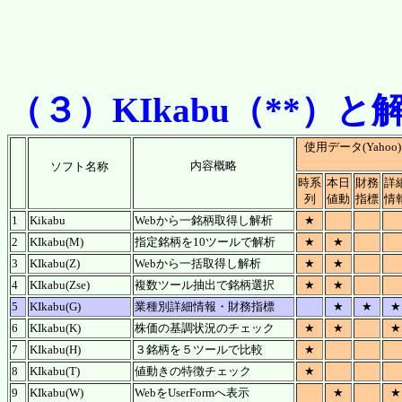
（３）KIkabu（**）
使用データ(Yahoo)
内容概略
ソフト名称
時系
本日
財務
詳
列
値動
指標
情
1
Kikabu
Webから一銘柄取得し解析
★
2
KIkabu(M)
指定銘柄を10ツールで解析
★
★
3
KIkabu(Z)
Webから一括取得し解析
★
★
4
KIkabu(Zse)
複数ツール抽出で銘柄選択
★
★
5
KIkabu(G)
業種別詳細情報・財務指標
★
★
★
6
KIkabu(K)
株価の基調状況のチェック
★
★
★
7
KIkabu(H)
３銘柄を５ツールで比較
★
8
KIkabu(T)
値動きの特徴チェック
★
9
KIkabu(W)
WebをUserFormへ表示
★
★