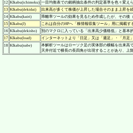
12
KIkabu(ichimoku)
一目均衡表での銘柄抽出条件の判定基準を色々変え
13
KIkabu(dekidai)
出来高が多くて株価が上昇した場合そのまま上昇を
14
KIkabu(kairi)
乖離率ツールの効果を見るため作成したが、その後（Z)(Z
15
KIkabu(J)
これは自分のHPへ「株情報収集ツール」用に掲載す
16
KIkabu(dekisho)
別のマクロに入っている「出来高少価格低」と基本
17
KIkabu(load)
インターネットより「日足」又は「週足」・「月足
本解析ツールはローソク足の実体部の横幅を出来高
18
KIkabu(nabe)
天井付近で横長の長四角が出現することがあり、上