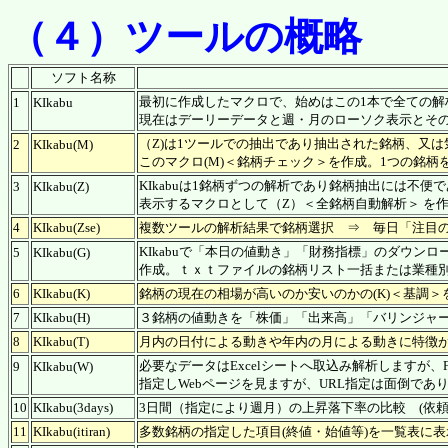
（４）ツールの概略
ソフト名称
最初に作成したマクロで、始めはこの1本で全ての
1
KIkabu
現在はデーリーデータと週・月のローソク表示とそ
（Z)は1ツールでの抽出であり抽出された銘柄、又
2
KIkabu(M)
このマクロ(M)＜銘柄チェック＞を作成。1つの銘
KIkabuは1銘柄ずつの解析であり銘柄抽出には不
3
KIkabu(Z)
表示するマクロとして（Z）＜全銘柄自動解析＞ を
4
KIkabu(Zse)
複数ツールの解析結果で銘柄選択 ⇒ 毎日「注目
KIkabuで「本日の値動き」「財務指標」のダウン
5
KIkabu(G)
作成。ｔｘｔファイルの銘柄リスト一括または業種別
6
KIkabu(K)
銘柄の現在の相場が高いのか安いのかの(K)＜基調
7
KIkabu(H)
３銘柄の値動きを「株価」「出来高」「バリンジャー
8
KIkabu(T)
月内の日付による動きや年内の月による動きに特徴が
必要なデータはExcelシートへ取込み解析しますが、
9
KIkabu(W)
指定しWebページを見ますが、URL指定は面倒であ
10
KIkabu(3days)
3日間（指定により週月）の上昇落下率の比較 (依
11
KIkabu(itiran)
多数銘柄の指定した項目(終値・始値等)を一覧表に