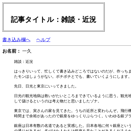
記事タイトル：雑談・近況
書き込み欄へ
ヘルプ
お名前：
一久
雑談：近況

はっきりいって、忙しくて書き込みどころではないのだが、作っちま
たモンほしょうがない。ボチボチとでも、書いていくようにします。
先日、日光と東京にいってきました。

日光の観光地病は救いがたいところまできているように思う。観光地
して儲けるというのは考え物だと思いましたゾナ。

東京では、寅さんの家を見てきた。うちの近所と変わらんぞ。飛行機
時間まで余裕があったので銀座をゆっくりぶらつく。いわゆる銀ブラ
銀座は日本有数の名道であると実感した。日本各地に何々銀座という
の通りがあるが、名づけた人たちは銀座を見たことがあるんだろうか