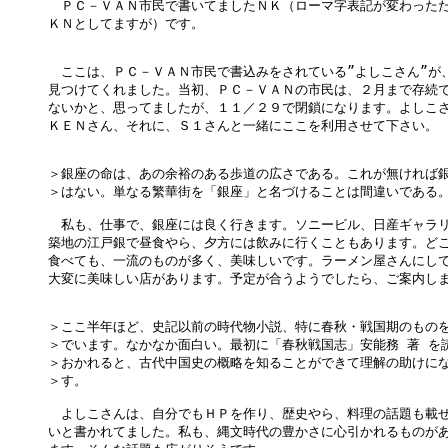
　ＰＣ－ＶＡＮ市民で書いてましたＮＫ（ローマ字表記が変わったた
ＫＮとしてますが）です。

　ここは、ＰＣ－ＶＡＮ市民で書込みをされている”よしこさん”が、
見つけてくれました。当初、ＰＣ－ＶＡＮの市民は、２月まで存続で
ないかと、思ってましたが、１１／２９で閉鎖になります。よしこさ
ＫＥＮさん、それに、Ｓ１さんと一緒にここを利用させて下さい。

＞銀座の命は、あの余裕のある歩道の広さである。これが無ければ銀
＞はない。単なる繁華街を「銀座」と名づけることは間違いである。
　私も、仕事で、銀座には良く行きます。ソニービル、日産ギャラリ
築地の江戸銀で昼食やら、夕方には飲みに行くこともあります。どこ
食べても、一流のものが多く、美味しいです。ラーメン屋さんにして
大変に美味しい店があります。予定が合うようでしたら、ご案内しま
＞ここ半年ほど、史記以前の時代物小説、特に春秋・戦国期のものを
＞でいます。なかなか面白い。最初に「春秋戦国志」安能務 著 を読
＞おかれると、古代中国史の概略を知ることができて理解の助けにな
＞す。

　よしこさんは、自分でもＨＰを作り、歴史やら、料理の話題も載せ
いと書かれてました。私も、縄文時代の豊かさに心引かれるものがあ