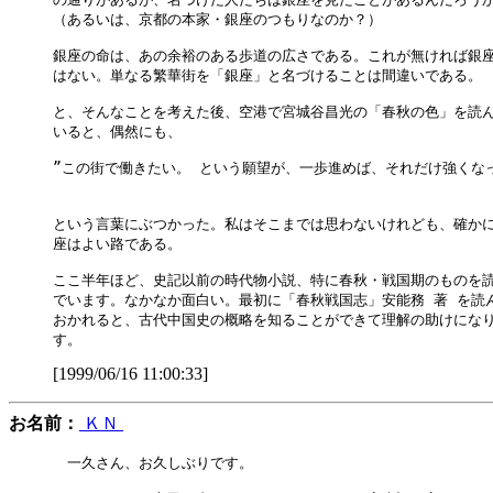
（あるいは、京都の本家・銀座のつもりなのか？）

銀座の命は、あの余裕のある歩道の広さである。これが無ければ銀座
はない。単なる繁華街を「銀座」と名づけることは間違いである。

と、そんなことを考えた後、空港で宮城谷昌光の「春秋の色」を読ん
いると、偶然にも、

”この街で働きたい。 という願望が、一歩進めば、それだけ強くなっ
                                              
という言葉にぶつかった。私はそこまでは思わないけれども、確かに
座はよい路である。

ここ半年ほど、史記以前の時代物小説、特に春秋・戦国期のものを読
でいます。なかなか面白い。最初に「春秋戦国志」安能務 著 を読ん
おかれると、古代中国史の概略を知ることができて理解の助けになり
[1999/06/16 11:00:33]
お名前：
ＫＮ
　一久さん、お久しぶりです。
