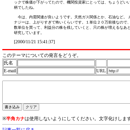
ックで株価が下がってたので、機関投資家にとっては、ちょうどいい
柄でしたね。

　今は、内需関連が良いようです。天然ガス関係とか、石油など。Ｊ
ナジーは、上がりすぎて怖いくらいです。１単位２０万前後なので、
数単位を買って、利益分の株を残していくと、只の株が増えるなあと
[2000/11/21 15:41:37]
このテーマについての発言をどうぞ。
氏名
E-mail
URL
※
半角カナ
は使用しないようにしてください。文字化けしま
記事一覧に戻る