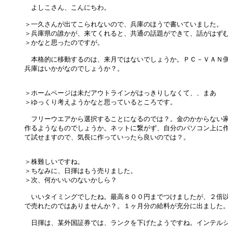
　よしこさん、こんにちわ。

＞一久さんが出てこられないので、兵庫のほうで書いていました。

＞兵庫県の誰かが、来てくれると、共通の話題ができて、話がはずむ
＞かなと思ったのですが。

　本格的に移動するのは、来月ではないでしょうか。ＰＣ－ＶＡＮ側
兵庫はいかがなのでしょうか？。

＞ホームページは未だアウトラインがはっきりしなくて、、まあ

＞ゆっくり考えようかなと思っているところです。

　フリーウエアから選択することになるのでは？。金のかからない家
作るようなものでしょうか。ネットに繋がず、自分のパソコン上に作
て試せますので、気長に作っていったら良いのでは？。

＞株難しいですね。

＞ちなみに、日揮はもう売りました。

＞次、何かいいのないかしら？

　いいタイミングでしたね。最高８００円までつけましたが、２倍以
で売れたのではありませんか？。１ヶ月分の給料が充分に出ました。
　日揮は、某外国証券では、ランクを下げたようですね。インテルシ