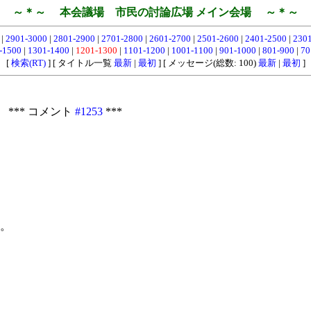
～＊～ 本会議場 市民の討論広場 メイン会場 ～＊～
0
|
2901-3000
|
2801-2900
|
2701-2800
|
2601-2700
|
2501-2600
|
2401-2500
|
230
-1500
|
1301-1400
|
1201-1300
|
1101-1200
|
1001-1100
|
901-1000
|
801-900
|
70
[
検索(RT)
] [ タイトル一覧
最新
|
最初
] [ メッセージ(総数: 100)
最新
|
最初
]
 *** コメント
#1253
***
。