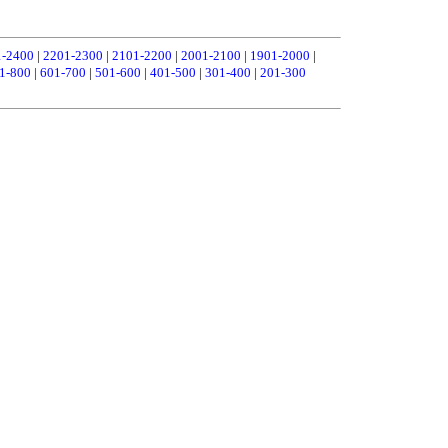
1-2400
|
2201-2300
|
2101-2200
|
2001-2100
|
1901-2000
|
1-800
|
601-700
|
501-600
|
401-500
|
301-400
|
201-300