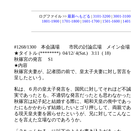
ログファイル >>
最新へもどる
|
3101-3200
|
3001-310
1801-1900
|
1701-1800
|
1601-1700
|
1501-1600
|
1401
#1268/1300 本会議場 市民の討論広場 メイン会場
★タイトル (********) 04/12/ 4(Sat.) 3:11 ( 18)
秋篠宮の発言 S1
★内容
秋篠宮夫妻が、記者団の前で、皇太子夫妻に対し苦言を
呈したという。
私は、６月の皇太子発言を、国民に対してそれほど不誠
実であったとも、不適切な発言だったとも思わなかった
秋篠宮は紀子妃と結婚する際に、昭和天皇の喪中であっ
たにもかかわらず結婚したいとゴリ押しして、両親であ
る現天皇夫妻を困らせたというが、兄に対してこんなこ
とを言えた立場なのであろうか。