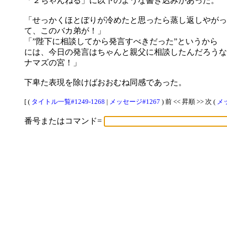
「２ちゃんねる」に以下のような書き込みがあった。
「せっかくほとぼりが冷めたと思ったら蒸し返しやがっ
て、このバカ弟が！」
「”陛下に相談してから発言すべきだった”というから
には、今日の発言はちゃんと親父に相談したんだろうな
ナマズの宮！」
下卑た表現を除けばおおむね同感であった。
[ (
タイトル一覧#1249-1268
|
メッセージ#1267
) 前 << 昇順 >> 次 (
メッ
番号またはコマンド=