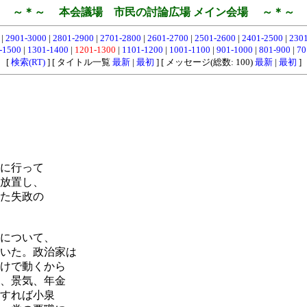
～＊～ 本会議場 市民の討論広場 メイン会場 ～＊～
0
|
2901-3000
|
2801-2900
|
2701-2800
|
2601-2700
|
2501-2600
|
2401-2500
|
230
-1500
|
1301-1400
|
1201-1300
|
1101-1200
|
1001-1100
|
901-1000
|
801-900
|
70
[
検索(RT)
] [ タイトル一覧
最新
|
最初
] [ メッセージ(総数: 100)
最新
|
最初
]
に行って
放置し、
た失政の
について、
いた。政治家は
けで動くから
、景気、年金
すれば小泉