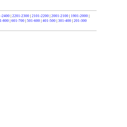
1-2400
|
2201-2300
|
2101-2200
|
2001-2100
|
1901-2000
|
1-800
|
601-700
|
501-600
|
401-500
|
301-400
|
201-300