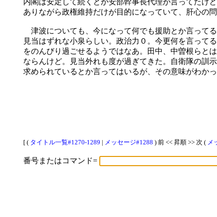
内閣は安定して続くとか安部幹事長代理が言ってたけど
ありながら政権維持だけが目的になっていて、肝心の問
津波についても、今になって何でも援助とか言ってる
見当はずれな小泉らしい。政治力０。今更何を言ってる
をのんびり過ごせるようではなあ。田中、中曽根らとは
ならんけど。見当外れも度が過ぎてきた。自衛隊の訓示
求められているとか言ってはいるが、その意味がわかっ
[ (
タイトル一覧#1270-1289
|
メッセージ#1288
) 前 << 昇順 >> 次 (
メッ
番号またはコマンド=