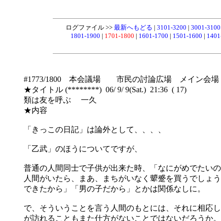
ログファイル >>
最新へもどる
|
3101-3200
|
3001-310
1801-1900
|
1701-1800
|
1601-1700
|
1501-1600
|
1401
#1773/1800 本会議場 市民の討論広場 メイン会場
★タイトル (********) 06/ 9/ 9(Sat.) 21:36 ( 17)
類は友を呼ぶ 一久
★内容
「きっこの日記」は論外として、、、、
「乙武」のほうについてですが、
普通の人間同士で子供が出来た時、「なにがめでたいの
人間がいたら、まあ、まちがいなく顰蹙を買うでしょう
できたから」「男の子だから」とかは関係なしに。
で、そういうことを言う人間のもとには、それに相応し
が訪れることもまた仕方がないことではないだろうか。