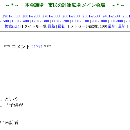
～＊～ 本会議場 市民の討論広場 メイン会場 ～＊～
0
|
2901-3000
|
2801-2900
|
2701-2800
|
2601-2700
|
2501-2600
|
2401-2500
|
230
-1500
|
1301-1400
|
1201-1300
|
1101-1200
|
1001-1100
|
901-1000
|
801-900
|
70
[
検索(RT)
] [ タイトル一覧
最新
|
最初
] [ メッセージ(総数: 100)
最新
|
最初
]
 *** コメント
#1771
***
」という
。「子供が
い来訪者