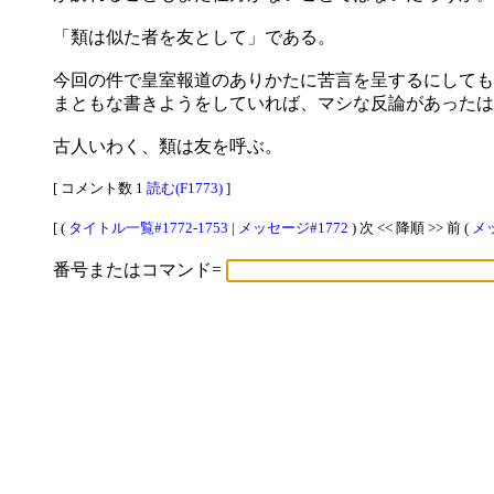
「類は似た者を友として」である。
今回の件で皇室報道のありかたに苦言を呈するにしても
まともな書きようをしていれば、マシな反論があったは
古人いわく、類は友を呼ぶ。
[ コメント数 1
読む(F1773)
]
[ (
タイトル一覧#1772-1753
|
メッセージ#1772
) 次 << 降順 >> 前 (
メッ
番号またはコマンド=