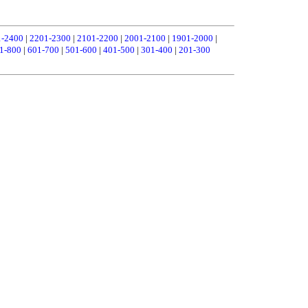
1-2400
|
2201-2300
|
2101-2200
|
2001-2100
|
1901-2000
|
1-800
|
601-700
|
501-600
|
401-500
|
301-400
|
201-300