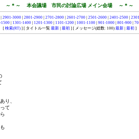
～＊～ 本会議場 市民の討論広場 メイン会場 ～＊～
0
|
2901-3000
|
2801-2900
|
2701-2800
|
2601-2700
|
2501-2600
|
2401-2500
|
230
-1500
|
1301-1400
|
1201-1300
|
1101-1200
|
1001-1100
|
901-1000
|
801-900
|
70
[
検索(RT)
] [ タイトル一覧
最新
|
最初
] [ メッセージ(総数: 100)
最新
|
最初
]
の
て
あり、
って
ら
も