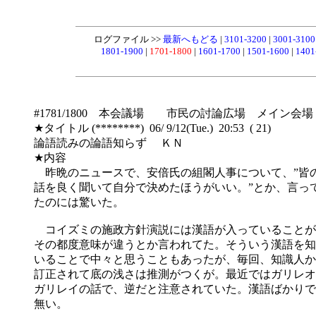
ログファイル >>
最新へもどる
|
3101-3200
|
3001-310
1801-1900
|
1701-1800
|
1601-1700
|
1501-1600
|
1401
#1781/1800 本会議場 市民の討論広場 メイン会場
★タイトル (********) 06/ 9/12(Tue.) 20:53 ( 21)
論語読みの論語知らず ＫＮ
★内容
昨晩のニュースで、安倍氏の組閣人事について、”皆
話を良く聞いて自分で決めたほうがいい。”とか、言っ
たのには驚いた。
コイズミの施政方針演説には漢語が入っていることが
その都度意味が違うとか言われてた。そういう漢語を知
いることで中々と思うこともあったが、毎回、知識人か
訂正されて底の浅さは推測がつくが。最近ではガリレオ
ガリレイの話で、逆だと注意されていた。漢語ばかりで
無い。