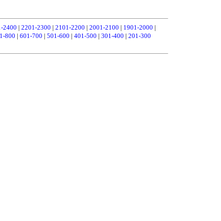
1-2400
|
2201-2300
|
2101-2200
|
2001-2100
|
1901-2000
|
1-800
|
601-700
|
501-600
|
401-500
|
301-400
|
201-300