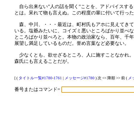
自ら出来ない”人の話を聞く”ことを、アドバイスする
とは。呆れて物も言えぬ。この程度の輩に付いて行った
森、中川、・・・最近は、町村氏もアホに見えてきて
いる。塩爺みたいに、コイズミ悪いところばかり並べな
ところばかり並べろと。本物の政治家なら、百年、千年
展望し満足しているものだ。誉め言葉など必要ない。
少なくとも、欲せざるところ、人に施すことなかれ。
森氏にも言えることだが。
[ (
タイトル一覧#1780-1761
|
メッセージ#1780
) 次 << 降順 >> 前 (
メッ
番号またはコマンド=