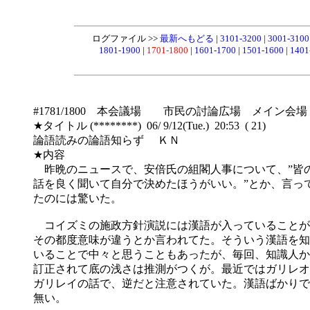
ログファイル >>
最新へもどる
|
3101-3200
|
3001-310
1801-1900
|
1701-1800
|
1601-1700
|
1501-1600
|
1401
#1781/1800 本会議場 市民の討論広場 メイン会場
★タイトル (********) 06/ 9/12(Tue.) 20:53 ( 21)
論語読みの論語知らず ＫＮ
★内容
昨晩のニュースで、安倍氏の組閣人事について、”皆
話を良く聞いて自分で決めたほうがいい。”とか、言っ
たのには驚いた。
コイズミの施政方針演説には漢語が入っていることが
その都度意味が違うとか言われてた。そういう漢語を知
いることで中々と思うこともあったが、毎回、知識人か
訂正されて底の浅さは推測がつくが。最近ではガリレオ
ガリレイの話で、逆だと注意されていた。漢語ばかりで
無い。