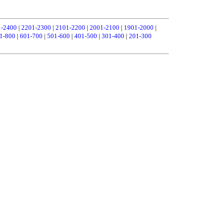
1-2400
|
2201-2300
|
2101-2200
|
2001-2100
|
1901-2000
|
1-800
|
601-700
|
501-600
|
401-500
|
301-400
|
201-300