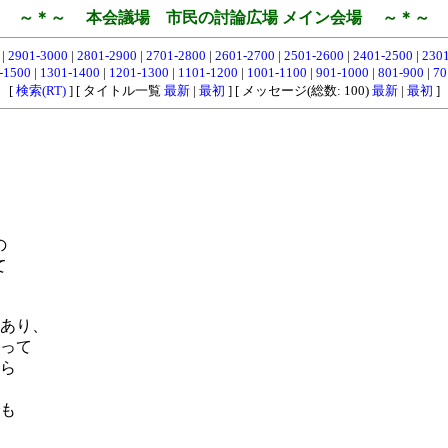
～＊～ 本会議場 市民の討論広場 メイン会場 ～＊～
0
|
2901-3000
|
2801-2900
|
2701-2800
|
2601-2700
|
2501-2600
|
2401-2500
|
230
-1500
|
1301-1400
|
1201-1300
|
1101-1200
|
1001-1100
|
901-1000
|
801-900
|
70
[
検索(RT)
] [ タイトル一覧
最新
|
最初
] [ メッセージ(総数: 100)
最新
|
最初
]
の
て
あり、
って
ら
も