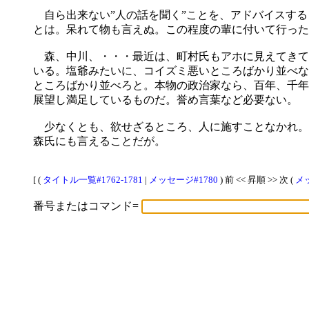
自ら出来ない”人の話を聞く”ことを、アドバイスする
とは。呆れて物も言えぬ。この程度の輩に付いて行った
森、中川、・・・最近は、町村氏もアホに見えてきて
いる。塩爺みたいに、コイズミ悪いところばかり並べな
ところばかり並べろと。本物の政治家なら、百年、千年
展望し満足しているものだ。誉め言葉など必要ない。
少なくとも、欲せざるところ、人に施すことなかれ。
森氏にも言えることだが。
[ (
タイトル一覧#1762-1781
|
メッセージ#1780
) 前 << 昇順 >> 次 (
メッ
番号またはコマンド=