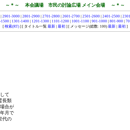
～＊～ 本会議場 市民の討論広場 メイン会場 ～＊～
0
|
2901-3000
|
2801-2900
|
2701-2800
|
2601-2700
|
2501-2600
|
2401-2500
|
230
-1500
|
1301-1400
|
1201-1300
|
1101-1200
|
1001-1100
|
901-1000
|
801-900
|
70
[
検索(RT)
] [ タイトル一覧
最新
|
最初
] [ メッセージ(総数: 100)
最新
|
最初
]
して
霊長類
場合が
年月で
世代の