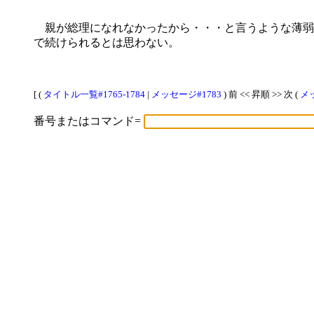
親が総理になれなかったから・・・と言うような薄弱
で続けられるとは思わない。
[ (
タイトル一覧#1765-1784
|
メッセージ#1783
) 前 << 昇順 >> 次 (
メッ
番号またはコマンド=