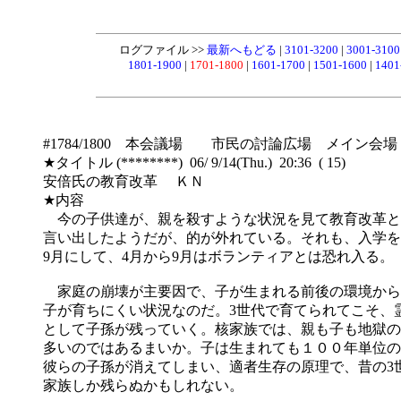
ログファイル >>
最新へもどる
|
3101-3200
|
3001-310
1801-1900
|
1701-1800
|
1601-1700
|
1501-1600
|
1401
#1784/1800 本会議場 市民の討論広場 メイン会場
★タイトル (********) 06/ 9/14(Thu.) 20:36 ( 15)
安倍氏の教育改革 ＫＮ
★内容
今の子供達が、親を殺すような状況を見て教育改革と
言い出したようだが、的が外れている。それも、入学を
9月にして、4月から9月はボランティアとは恐れ入る。
家庭の崩壊が主要因で、子が生まれる前後の環境から
子が育ちにくい状況なのだ。3世代で育てられてこそ、
として子孫が残っていく。核家族では、親も子も地獄の
多いのではあるまいか。子は生まれても１００年単位の
彼らの子孫が消えてしまい、適者生存の原理で、昔の3
家族しか残らぬかもしれない。