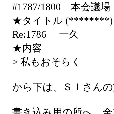
#1787/1800 本
★タイトル (********) 06
Re:1786 一久
★内容
> 私もおそらく
から下は、ＳＩさんの
書き込み用の所へ、全