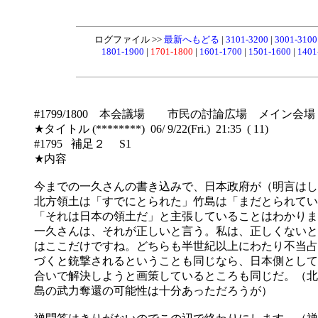
ログファイル >>
最新へもどる
|
3101-3200
|
3001-310
1801-1900
|
1701-1800
|
1601-1700
|
1501-1600
|
1401
#1799/1800 本会議場 市民の討論広場 メイン会場
★タイトル (********) 06/ 9/22(Fri.) 21:35 ( 11)
#1795 補足２ S1
★内容
今までの一久さんの書き込みで、日本政府が（明言はし
北方領土は「すでにとられた」竹島は「まだとられてい
「それは日本の領土だ」と主張していることはわかりま
一久さんは、それが正しいと言う。私は、正しくないと
はここだけですね。どちらも半世紀以上にわたり不当占
づくと銃撃されるということも同じなら、日本側として
合いで解決しようと画策しているところも同じだ。（北
島の武力奪還の可能性は十分あっただろうが）