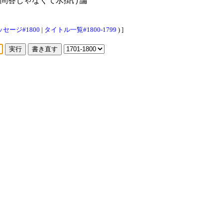
問答じゃなくて水掛け論
セージ#1800
|
タイトル一覧#1800-1799
) ]