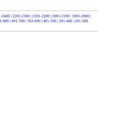
1-2400
|
2201-2300
|
2101-2200
|
2001-2100
|
1901-2000
|
1-800
|
601-700
|
501-600
|
401-500
|
301-400
|
201-300