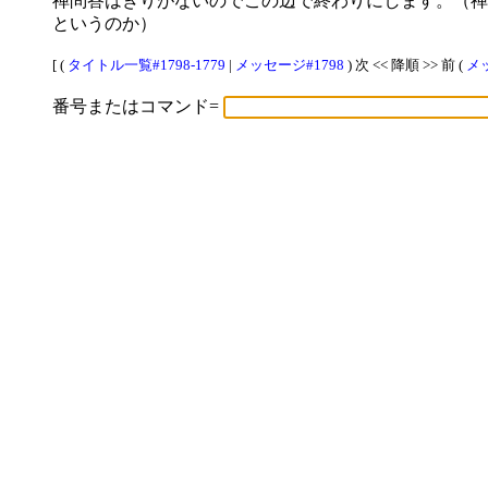
禅問答はきりがないのでこの辺で終わりにします。（禅
というのか）
[ (
タイトル一覧#1798-1779
|
メッセージ#1798
) 次 << 降順 >> 前 (
メッ
番号またはコマンド=