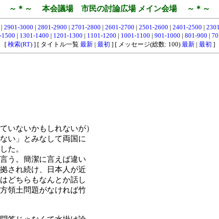
～＊～ 本会議場 市民の討論広場 メイン会場 ～＊～
0
|
2901-3000
|
2801-2900
|
2701-2800
|
2601-2700
|
2501-2600
|
2401-2500
|
230
-1500
|
1301-1400
|
1201-1300
|
1101-1200
|
1001-1100
|
901-1000
|
801-900
|
70
[
検索(RT)
] [ タイトル一覧
最新
|
最初
] [ メッセージ(総数: 100)
最新
|
最初
]
ていないかもしれないが）
ない」とみなして両国に
した。
言う。簡潔に言えば違い
拠され続け、日本人が近
はどちらもなんとか話し
方領土問題がなければ竹