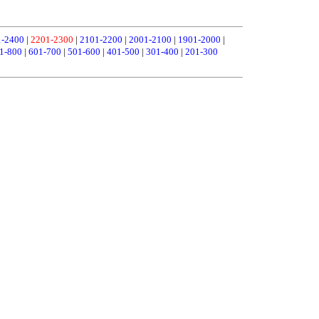
1-2400
|
2201-2300
|
2101-2200
|
2001-2100
|
1901-2000
|
1-800
|
601-700
|
501-600
|
401-500
|
301-400
|
201-300