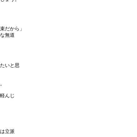
束だから」
な無道
たいと思
。
軽んじ
は立派