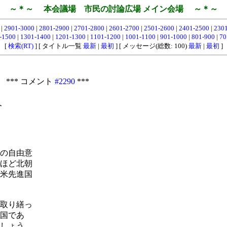
～＊～ 本会議場 市民の討論広場 メイン会場 ～＊～
0
|
2901-3000
|
2801-2900
|
2701-2800
|
2601-2700
|
2501-2600
|
2401-2500
|
230
-1500
|
1301-1400
|
1201-1300
|
1101-1200
|
1001-1100
|
901-1000
|
801-900
|
70
[
検索(RT)
] [ タイトル一覧
最新
|
最初
] [ メッセージ(総数: 100)
最新
|
最初
]
 *** コメント
#2290
***
久
の自由意
ほど北朝
米先進国
取り繕っ
国であ
しょう。