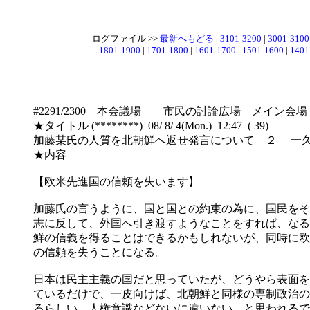
ログファイル >>
最新へもどる
|
3101-3200
|
3001-310
1801-1900
|
1701-1800
|
1601-1700
|
1501-1600
|
1401
#2291/2300 本会議場 市民の討論広場 メイン会場
★タイトル (********) 08/ 8/ 4(Mon.) 12:47 ( 39)
加藤某氏の人質を北朝鮮へ返せ発言について ２ 一
★内容
【欧米先進国の信頼を失います】
加藤氏の言うように、国と国との約束の為に、国民をそ
志に反して、外国へ引き渡すようなことをすれば、なる
鮮の信義を得ることはできるかもしれないが、同時に欧
の信頼を失うことになる。
日本は民主主義の国だと思っていたが、どうやら表面を
ているだけで、一皮向けば、北朝鮮と同様の専制政治の
るらしい、人権意識などないに違いない、と思われるで