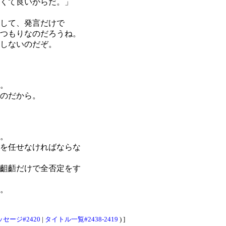
くて良いからだ。」
して、発言だけで
つもりなのだろうね。
しないのだぞ。
。
のだから。
。
を任せなければならな
齟齬だけで全否定をす
。
セージ#2420
|
タイトル一覧#2438-2419
) ]