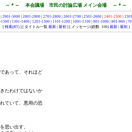
～＊～ 本会議場 市民の討論広場 メイン会場 ～＊～
0
|
2901-3000
|
2801-2900
|
2701-2800
|
2601-2700
|
2501-2600
|
2401-2500
|
230
-1500
|
1301-1400
|
1201-1300
|
1101-1200
|
1001-1100
|
901-1000
|
801-900
|
70
[
検索(RT)
] [ タイトル一覧
最新
|
最初
] [ メッセージ(総数: 100)
最新
|
最初
]
であって、それほど
きたわけではないか
れていて、悪用の恐
を思い出す。