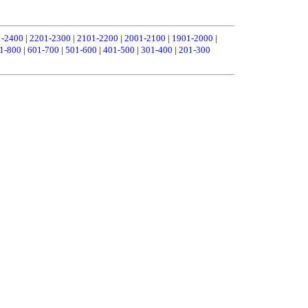
1-2400
|
2201-2300
|
2101-2200
|
2001-2100
|
1901-2000
|
1-800
|
601-700
|
501-600
|
401-500
|
301-400
|
201-300