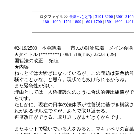
ログファイル >>
最新へもどる
|
3101-3200
|
3001-310
1801-1900
|
1701-1800
|
1601-1700
|
1501-1600
|
1401
#2419/2500 本会議場 市民の討論広場 メイン会場
★タイトル (********) 08/11/18(Tue.) 22:23 ( 29)
国籍法の改正 拓睦
★内容
ねっとでは大騒ぎになっているが、この問題は黄色信号
騒ぐことかな、と思う。現状でも抜けられるからね。
また緊急性が薄い。
理由としては、人権擁護法のように合法的弾圧組織がで
らです。
たしかに、現在の日本の法体系が性善説に基づき構築さ
れがあるザル法ですが、あとで取り返せる。
再度改正ができる、取り返しがまだきくからです。
またネットで騒いでいる人をみると、マキァベリの言葉