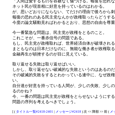
「人間は愛するものを容赦なく傷つける。報復を恐れな
ネット民が現首相に好意を持っているのはわかる。
が、思いどおりにならない、てだけの理由で後ろから刺
報復の恐れのある民主党なんかが政権取ったらどうする
今度の論文騒動見ればわかるとおり、思想の自由を尊重
今一番緊急な問題は、民主党が政権をとるのこと。
これこそが、一番赤信号の問題である。
もし、民主党が政権取れば、世界経済自体が破壊される
まともなのは日本だけなのに、無能な働き者が政権取る
金融再生が頓挫するのが目に見えている。
取り返せる失敗は取り返せばいい。
しかし、取り返せない破滅的な失敗というのはあるのだ
その破滅的失敗をするとわかっている連中に、なぜ政権
い。
自分達が好意を持っている人間が、少しの失敗、少しの
るのかね？
今、一番の問題は民主党が政権をとらせないようにする
問題の序列を考えるべきでしょう。
[ (
タイトル一覧#2418-2401
|
メッセージ#2418
) 次 << 降順 >> 前 (
メッ