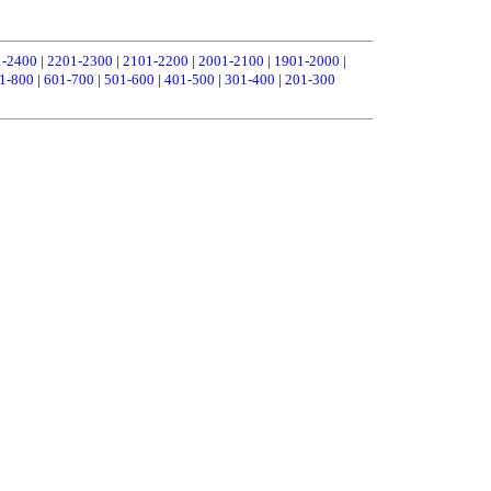
1-2400
|
2201-2300
|
2101-2200
|
2001-2100
|
1901-2000
|
1-800
|
601-700
|
501-600
|
401-500
|
301-400
|
201-300