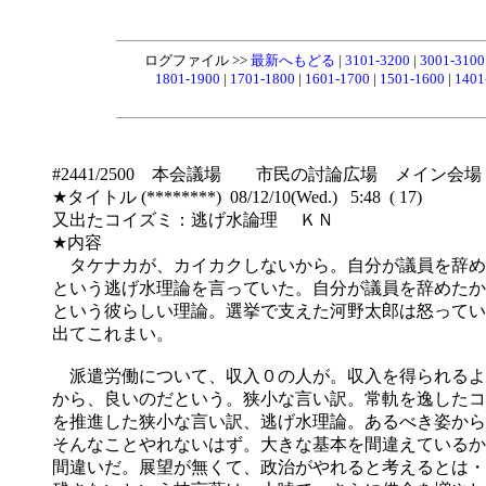
ログファイル >>
最新へもどる
|
3101-3200
|
3001-310
1801-1900
|
1701-1800
|
1601-1700
|
1501-1600
|
1401
#2441/2500 本会議場 市民の討論広場 メイン会場
★タイトル (********) 08/12/10(Wed.) 5:48 ( 17)
又出たコイズミ：逃げ水論理 ＫＮ
★内容
タケナカが、カイカクしないから。自分が議員を辞め
という逃げ水理論を言っていた。自分が議員を辞めたか
という彼らしい理論。選挙で支えた河野太郎は怒ってい
出てこれまい。
派遣労働について、収入０の人が。収入を得られるよ
から、良いのだという。狭小な言い訳。常軌を逸したコ
を推進した狭小な言い訳、逃げ水理論。あるべき姿から
そんなことやれないはず。大きな基本を間違えているか
間違いだ。展望が無くて、政治がやれると考えるとは・