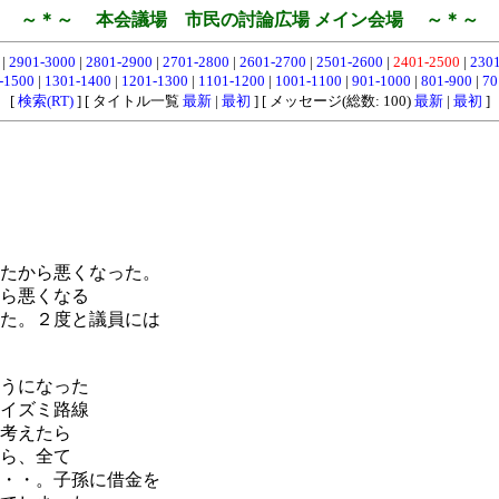
～＊～ 本会議場 市民の討論広場 メイン会場 ～＊～
0
|
2901-3000
|
2801-2900
|
2701-2800
|
2601-2700
|
2501-2600
|
2401-2500
|
230
-1500
|
1301-1400
|
1201-1300
|
1101-1200
|
1001-1100
|
901-1000
|
801-900
|
70
[
検索(RT)
] [ タイトル一覧
最新
|
最初
] [ メッセージ(総数: 100)
最新
|
最初
]
たから悪くなった。
ら悪くなる
た。２度と議員には
うになった
イズミ路線
考えたら
ら、全て
・・。子孫に借金を