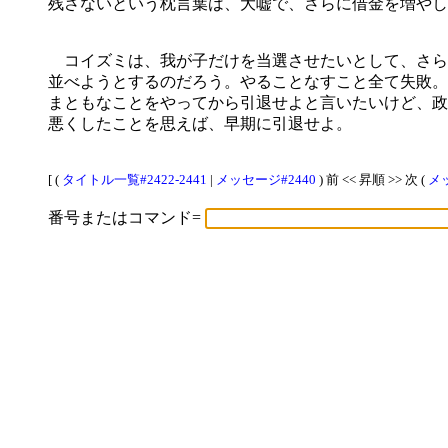
残さないという枕言葉は、大嘘で、さらに借金を増やし
コイズミは、我が子だけを当選させたいとして、さら
並べようとするのだろう。やることなすこと全て失敗。
まともなことをやってから引退せよと言いたいけど、政
悪くしたことを思えば、早期に引退せよ。
[ (
タイトル一覧#2422-2441
|
メッセージ#2440
) 前 << 昇順 >> 次 (
メッ
番号またはコマンド=