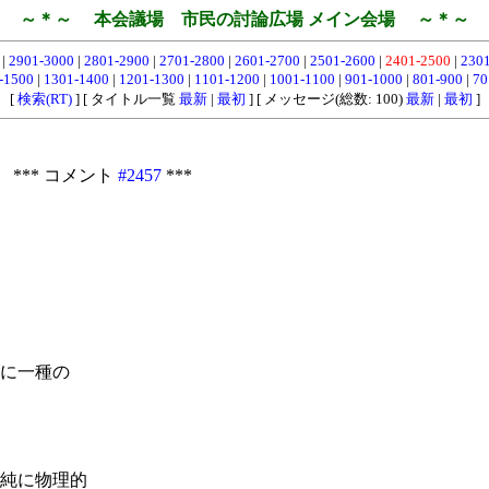
～＊～ 本会議場 市民の討論広場 メイン会場 ～＊～
0
|
2901-3000
|
2801-2900
|
2701-2800
|
2601-2700
|
2501-2600
|
2401-2500
|
230
-1500
|
1301-1400
|
1201-1300
|
1101-1200
|
1001-1100
|
901-1000
|
801-900
|
70
[
検索(RT)
] [ タイトル一覧
最新
|
最初
] [ メッセージ(総数: 100)
最新
|
最初
]
 *** コメント
#2457
***
に一種の
純に物理的