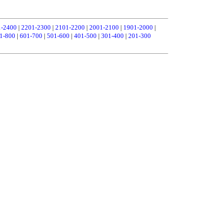
1-2400
|
2201-2300
|
2101-2200
|
2001-2100
|
1901-2000
|
1-800
|
601-700
|
501-600
|
401-500
|
301-400
|
201-300