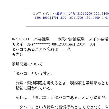
ログファイル >>
最新へもどる
|
3101-3200
|
3001-310
1801-1900
|
1701-1800
|
1601-1700
|
1501-1600
|
1401
#2459/2500 本会議場 市民の討論広場 メイン会場
★タイトル (********) 08/12/30(Tue.) 20:34 ( 33)
タバコであることを忘れよ 一久
★内容
禁煙問題について
「タバコ」という甘え。
分煙・禁煙問題を考えるとき、喫煙家も嫌煙家もとも
錯覚に囚われている。
それは、「タバコ」がタバコである、という錯覚だ。
「タバコ」という特殊な習慣行為としてではなく、単