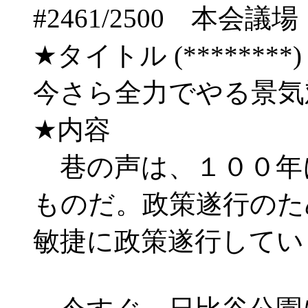
#2461/2500 
★タイトル (********) 09/
今さら全力でやる景気
★内容
巷の声は、１００年
ものだ。政策遂行のた
敏捷に政策遂行してい