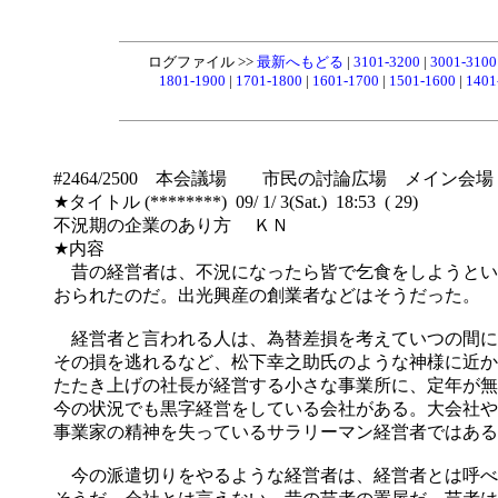
ログファイル >>
最新へもどる
|
3101-3200
|
3001-310
1801-1900
|
1701-1800
|
1601-1700
|
1501-1600
|
1401
#2464/2500 本会議場 市民の討論広場 メイン会場
★タイトル (********) 09/ 1/ 3(Sat.) 18:53 ( 29)
不況期の企業のあり方 ＫＮ
★内容
昔の経営者は、不況になったら皆で乞食をしようとい
おられたのだ。出光興産の創業者などはそうだった。
経営者と言われる人は、為替差損を考えていつの間に
その損を逃れるなど、松下幸之助氏のような神様に近か
たたき上げの社長が経営する小さな事業所に、定年が無
今の状況でも黒字経営をしている会社がある。大会社や
事業家の精神を失っているサラリーマン経営者ではある
今の派遣切りをやるような経営者は、経営者とは呼べ