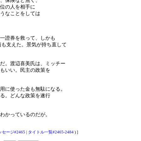
、保険など無く、
位の人を相手に
うなことをしては
一證券を救って、しかも
価も支えた。景気が持ち直して
だ。渡辺喜美氏は、ミッチー
もいい。民主の政策を
用に使った金も無駄になる。
る。どんな政策を遂行
わかっているのだが。
セージ#2465
|
タイトル一覧#2465-2484
) ]