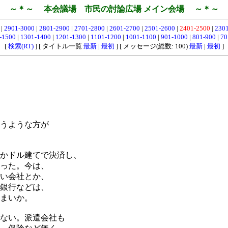
～＊～ 本会議場 市民の討論広場 メイン会場 ～＊～
0
|
2901-3000
|
2801-2900
|
2701-2800
|
2601-2700
|
2501-2600
|
2401-2500
|
230
-1500
|
1301-1400
|
1201-1300
|
1101-1200
|
1001-1100
|
901-1000
|
801-900
|
70
[
検索(RT)
] [ タイトル一覧
最新
|
最初
] [ メッセージ(総数: 100)
最新
|
最初
]
うような方が
かドル建てで決済し、
った。今は、
い会社とか、
銀行などは、
まいか。
ない。派遣会社も