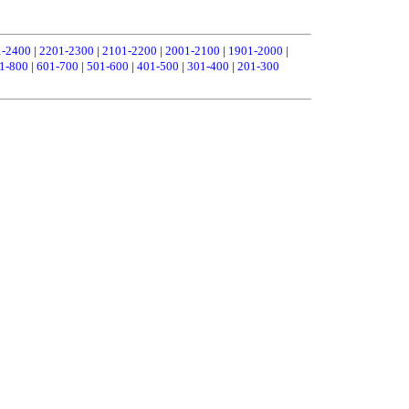
1-2400
|
2201-2300
|
2101-2200
|
2001-2100
|
1901-2000
|
1-800
|
601-700
|
501-600
|
401-500
|
301-400
|
201-300