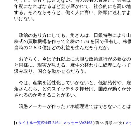
そうだ。会社とは言えない。昔の芸者の置屋だ。芸者は
年配になればなるほど芸が磨かれて、社会的にも高い地
する。それならそうと、働く人に言い、路頭に迷わすよ
いけない。
政治のあり方にしても、角さんは、日銀特融により山
株式の買取機構を作って全株の１/６を国で保有し、株
当時の２８０億ほどの利益を生んだそうだが。
おそらく、今はそれ以上に大胆な政策遂行が必要なの
と同様に、現実が見える。麻生の替わりに総理になって
汲み取り、国会を動かせるだろう。
今は、産業を活性化していかないと、低額給付や、雇
角さんなら、どのスイッチをを押せば、国政が動くか分
されるのか考えることが多い。
暗愚メーカーが作ったアホ総理達ではできないことは
[ (
タイトル一覧#2445-2464
|
メッセージ#2463
) 前 << 昇順 >> 次 (
メッ