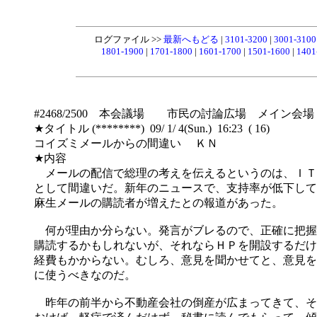
ログファイル >>
最新へもどる
|
3101-3200
|
3001-310
1801-1900
|
1701-1800
|
1601-1700
|
1501-1600
|
1401
#2468/2500 本会議場 市民の討論広場 メイン会場
★タイトル (********) 09/ 1/ 4(Sun.) 16:23 ( 16)
コイズミメールからの間違い ＫＮ
★内容
メールの配信で総理の考えを伝えるというのは、ＩＴ
として間違いだ。新年のニュースで、支持率が低下して
麻生メールの購読者が増えたとの報道があった。
何が理由か分らない。発言がブレるので、正確に把握
購読するかもしれないが、それならＨＰを開設するだけ
経費もかからない。むしろ、意見を聞かせてと、意見を
に使うべきなのだ。
昨年の前半から不動産会社の倒産が広まってきて、そ