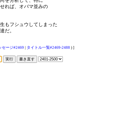
向を分析して、特に
せれば、オバマ並みの
生もフシュウしてしまった
達だ。
セージ#2469
|
タイトル一覧#2469-2488
) ]