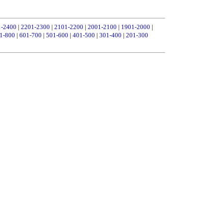
1-2400
|
2201-2300
|
2101-2200
|
2001-2100
|
1901-2000
|
1-800
|
601-700
|
501-600
|
401-500
|
301-400
|
201-300