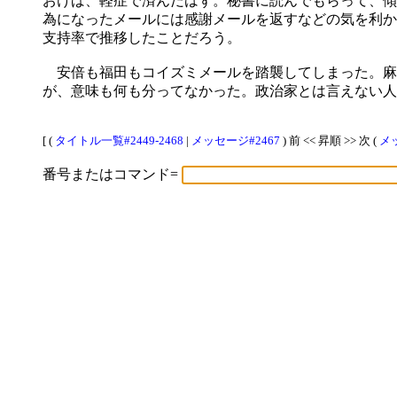
おけば、軽症で済んだはず。秘書に読んでもらって、傾
為になったメールには感謝メールを返すなどの気を利か
支持率で推移したことだろう。
安倍も福田もコイズミメールを踏襲してしまった。麻
が、意味も何も分ってなかった。政治家とは言えない人
[ (
タイトル一覧#2449-2468
|
メッセージ#2467
) 前 << 昇順 >> 次 (
メッ
番号またはコマンド=