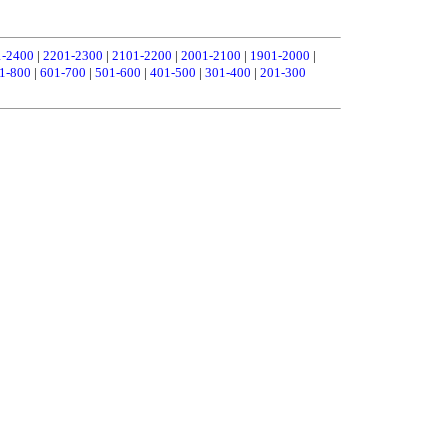
1-2400
|
2201-2300
|
2101-2200
|
2001-2100
|
1901-2000
|
1-800
|
601-700
|
501-600
|
401-500
|
301-400
|
201-300