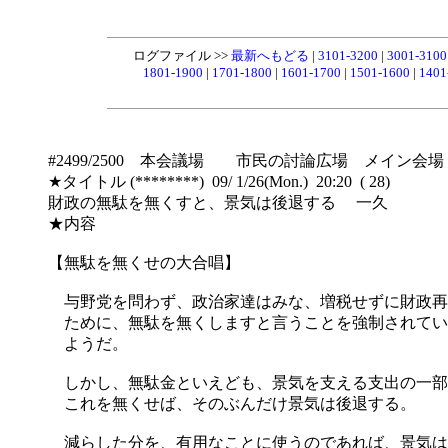
ログファイル >>
最新へもどる
|
3101-3200
|
3001-310
1801-1900
|
1701-1800
|
1601-1700
|
1501-1600
|
1401
#2499/2500 本会議場 市民の討論広場 メイン会場
★タイトル (********) 09/ 1/26(Mon.) 20:20 ( 28)
財政の無駄を無くすと、景気は後退する 一久
★内容
【無駄を無くせの大合唱】
与野党を問わず、政治家達はみな、増税せずに財政再
ために、無駄を無くしますと言うことを強制されてい
ようだ。
しかし、無駄金といえども、景気を支える支出の一部
これを無くせば、そのぶんだけ景気は後退する。
減らした分を、有用なことに使うのであれば、景気は