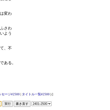
は変わ
ふさわ
いよう
て、不
である。
セージ#2500
|
タイトル一覧#2500
) ]