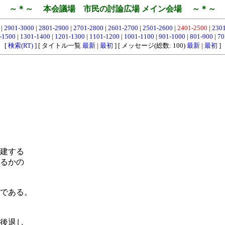
～＊～ 本会議場 市民の討論広場 メイン会場 ～＊～
0
|
2901-3000
|
2801-2900
|
2701-2800
|
2601-2700
|
2501-2600
|
2401-2500
|
230
-1500
|
1301-1400
|
1201-1300
|
1101-1200
|
1001-1100
|
901-1000
|
801-900
|
70
[
検索(RT)
] [ タイトル一覧
最新
|
最初
] [ メッセージ(総数: 100)
最新
|
最初
]
建する
るかの
である。
後退し