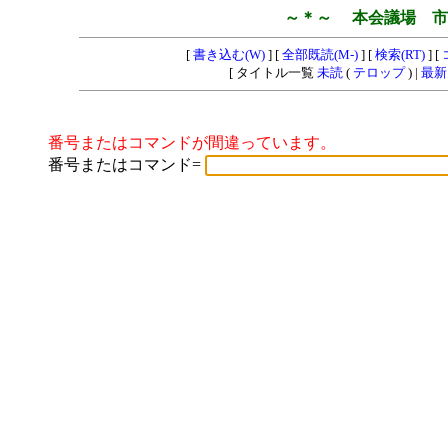
～＊～ 本会議場 市
[
書き込む(W)
] [
全部既読(M-)
] [
検索(RT)
] [
[ タイトル一覧
未読
(
テロップ
) |
最新
番号またはコマンドが間違っています。
番号またはコマンド=