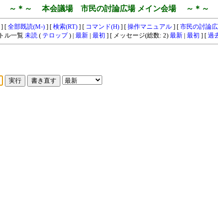
～＊～ 本会議場 市民の討論広場 メイン会場 ～＊～
] [
全部既読(M-)
] [
検索(RT)
] [
コマンド(H)
] [
操作マニュアル
] [
市民の討論広
イトル一覧
未読
(
テロップ
) |
最新
|
最初
] [ メッセージ(総数: 2)
最新
|
最初
] [
過