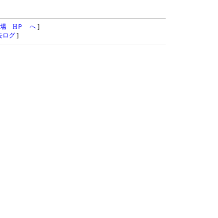
場 HＰ へ
]
去ログ
]