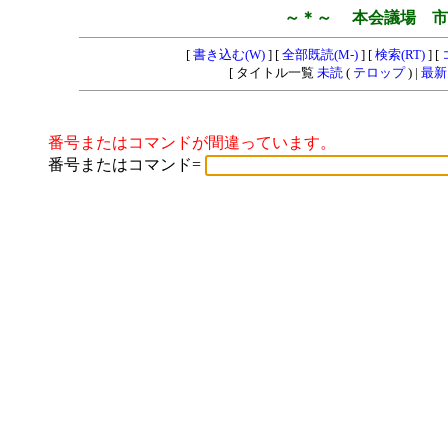
～＊～ 本会議場 市
[
書き込む(W)
] [
全部既読(M-)
] [
検索(RT)
] [
[ タイトル一覧
未読
(
テロップ
) |
最新
番号またはコマンドが間違っています。
番号またはコマンド=