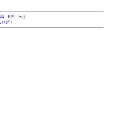
場 HＰ へ
]
去ログ
]