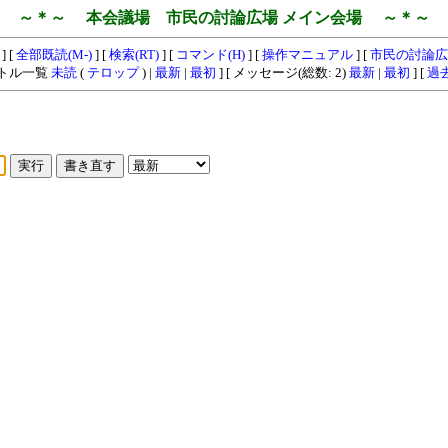
～＊～ 本会議場 市民の討論広場 メイン会場 ～＊～
] [
全部既読(M-)
] [
検索(RT)
] [
コマンド(H)
] [
操作マニュアル
] [
市民の討論広
イトル一覧
未読
(
テロップ
) |
最新
|
最初
] [ メッセージ(総数: 2)
最新
|
最初
] [
過