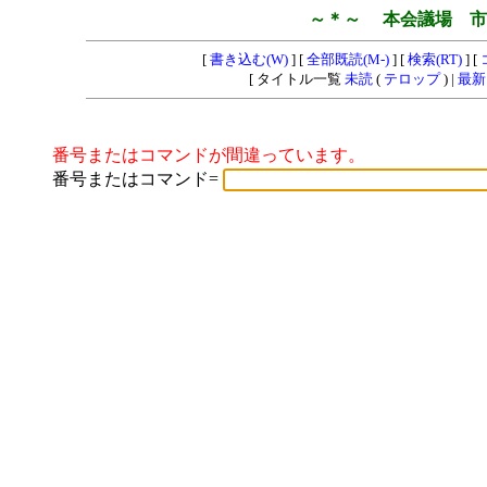
～＊～ 本会議場 市
[
書き込む(W)
] [
全部既読(M-)
] [
検索(RT)
] [
[ タイトル一覧
未読
(
テロップ
) |
最新
番号またはコマンドが間違っています。
番号またはコマンド=