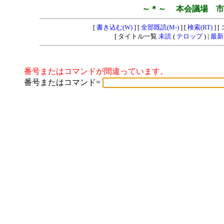
～＊～ 本会議場 市
[
書き込む(W)
] [
全部既読(M-)
] [
検索(RT)
] [
[ タイトル一覧
未読
(
テロップ
) |
最新
番号またはコマンドが間違っています。
番号またはコマンド=