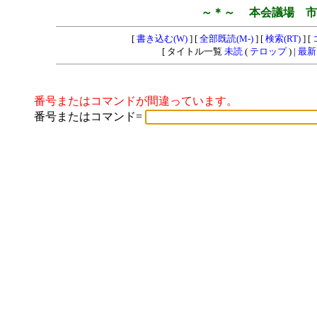
～＊～ 本会議場 市
[
書き込む(W)
] [
全部既読(M-)
] [
検索(RT)
] [
[ タイトル一覧
未読
(
テロップ
) |
最新
番号またはコマンドが間違っています。
番号またはコマンド=