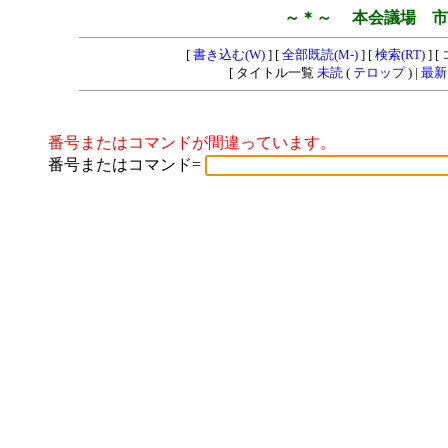
～＊～ 本会議場 市
[
書き込む(W)
] [
全部既読(M-)
] [
検索(RT)
] [
[ タイトル一覧
未読
(
テロップ
) |
最新
番号またはコマンドが間違っています。
番号またはコマンド=