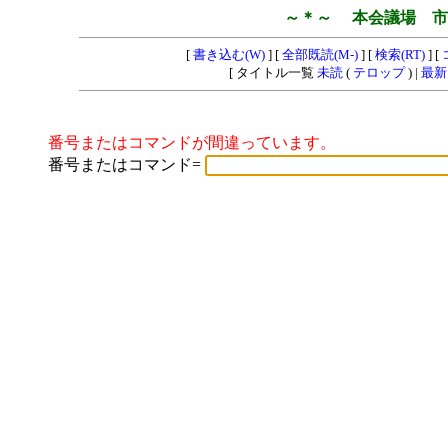
～＊～ 本会議場 市
[
書き込む(W)
] [
全部既読(M-)
] [
検索(RT)
] [
[ タイトル一覧
未読
(
テロップ
) |
最新
番号またはコマンドが間違っています。
番号またはコマンド=