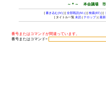
～＊～ 本会議場 市
[
書き込む(W)
] [
全部既読(M-)
] [
検索(RT)
] [
[ タイトル一覧
未読
(
テロップ
) |
最新
番号またはコマンドが間違っています。
番号またはコマンド=