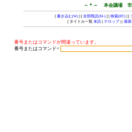
～＊～ 本会議場 市
[
書き込む(W)
] [
全部既読(M-)
] [
検索(RT)
] [
[ タイトル一覧
未読
(
テロップ
) |
最新
番号またはコマンドが間違っています。
番号またはコマンド=