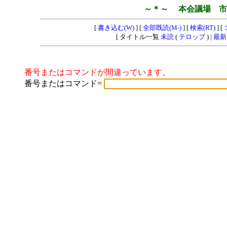
～＊～ 本会議場 市
[
書き込む(W)
] [
全部既読(M-)
] [
検索(RT)
] [
[ タイトル一覧
未読
(
テロップ
) |
最新
番号またはコマンドが間違っています。
番号またはコマンド=