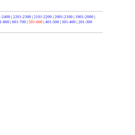
1-2400
|
2201-2300
|
2101-2200
|
2001-2100
|
1901-2000
|
1-800
|
601-700
|
501-600
|
401-500
|
301-400
|
201-300