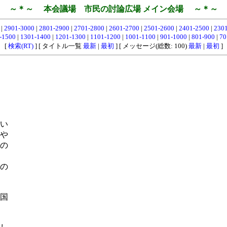
～＊～ 本会議場 市民の討論広場 メイン会場 ～＊～
0
|
2901-3000
|
2801-2900
|
2701-2800
|
2601-2700
|
2501-2600
|
2401-2500
|
230
-1500
|
1301-1400
|
1201-1300
|
1101-1200
|
1001-1100
|
901-1000
|
801-900
|
70
[
検索(RT)
] [ タイトル一覧
最新
|
最初
] [ メッセージ(総数: 100)
最新
|
最初
]
い
や
の
の
国