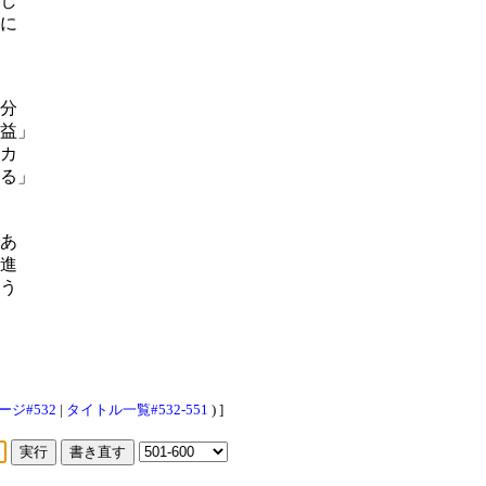
し
に
分
益」
カ
る」
あ
進
う
ージ#532
|
タイトル一覧#532-551
) ]