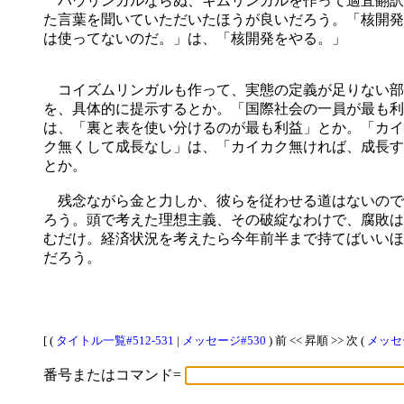
バウリンガルならぬ、キムリンガルを作って適宜翻訳
た言葉を聞いていただいたほうが良いだろう。「核開発
は使ってないのだ。」は、「核開発をやる。」
コイズムリンガルも作って、実態の定義が足りない部
を、具体的に提示するとか。「国際社会の一員が最も利
は、「裏と表を使い分けるのが最も利益」とか。「カイ
ク無くして成長なし」は、「カイカク無ければ、成長す
とか。
残念ながら金と力しか、彼らを従わせる道はないので
ろう。頭で考えた理想主義、その破綻なわけで、腐敗は
むだけ。経済状況を考えたら今年前半まで持てばいいほ
だろう。
[ (
タイトル一覧#512-531
|
メッセージ#530
) 前 << 昇順 >> 次 (
メッセ
番号またはコマンド=