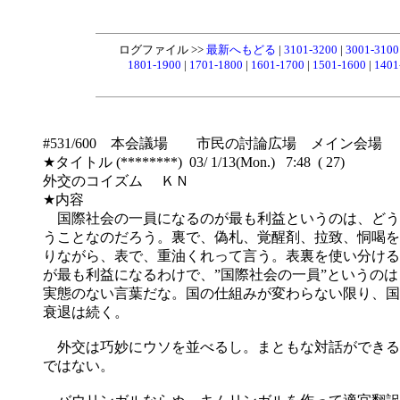
ログファイル >>
最新へもどる
|
3101-3200
|
3001-310
1801-1900
|
1701-1800
|
1601-1700
|
1501-1600
|
1401
#531/600 本会議場 市民の討論広場 メイン会場
★タイトル (********) 03/ 1/13(Mon.) 7:48 ( 27)
外交のコイズム ＫＮ
★内容
国際社会の一員になるのが最も利益というのは、どう
うことなのだろう。裏で、偽札、覚醒剤、拉致、恫喝を
りながら、表で、重油くれって言う。表裏を使い分ける
が最も利益になるわけで、”国際社会の一員”というのは
実態のない言葉だな。国の仕組みが変わらない限り、国
衰退は続く。
外交は巧妙にウソを並べるし。まともな対話ができる
ではない。