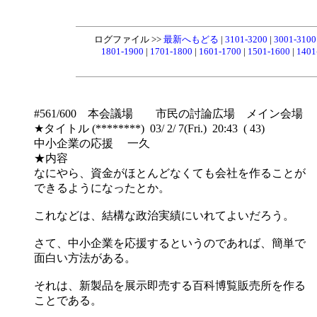
ログファイル >>
最新へもどる
|
3101-3200
|
3001-310
1801-1900
|
1701-1800
|
1601-1700
|
1501-1600
|
1401
#561/600 本会議場 市民の討論広場 メイン会場
★タイトル (********) 03/ 2/ 7(Fri.) 20:43 ( 43)
中小企業の応援 一久
★内容
なにやら、資金がほとんどなくても会社を作ることが
できるようになったとか。
これなどは、結構な政治実績にいれてよいだろう。
さて、中小企業を応援するというのであれば、簡単で
面白い方法がある。
それは、新製品を展示即売する百科博覧販売所を作る
ことである。