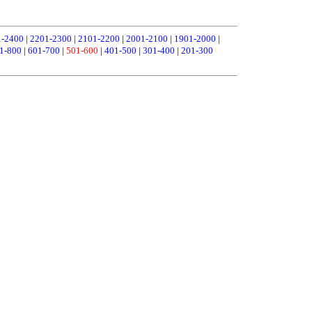
1-2400
|
2201-2300
|
2101-2200
|
2001-2100
|
1901-2000
|
1-800
|
601-700
|
501-600
|
401-500
|
301-400
|
201-300