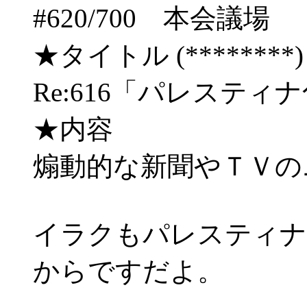
#620/700 本会
★タイトル (********) 03
Re:616「パレステ
★内容
煽動的な新聞やＴＶの
イラクもパレスティナ
からですだよ。